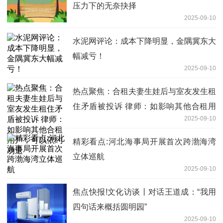
压力下的无奈抉择
2025-09-10
水泥网评论：成本下降明显，金隅冀东大
幅减亏！
2025-09-10
热点聚焦：合租夫妻生娃后与室友发生租
住矛盾被投诉 律师：如影响其他合租用
2025-09-10
户，可以依约劝退
精彩看点:河北海事局开展首次跨渤海湾
立体巡航
2025-09-10
焦点快报!文化访谈丨对话王道成：“我用
四句话来概括圆明园”
2025-09-10