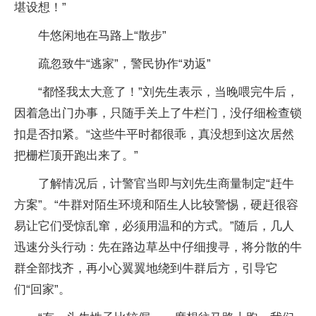
堪设想！”
牛悠闲地在马路上“散步”
疏忽致牛“逃家”，警民协作“劝返”
“都怪我太大意了！”刘先生表示，当晚喂完牛后，
因着急出门办事，只随手关上了牛栏门，没仔细检查锁
扣是否扣紧。“这些牛平时都很乖，真没想到这次居然
把栅栏顶开跑出来了。”
了解情况后，计警官当即与刘先生商量制定“赶牛
方案”。“牛群对陌生环境和陌生人比较警惕，硬赶很容
易让它们受惊乱窜，必须用温和的方式。”随后，几人
迅速分头行动：先在路边草丛中仔细搜寻，将分散的牛
群全部找齐，再小心翼翼地绕到牛群后方，引导它
们“回家”。