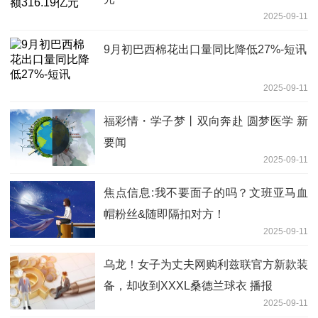
2025-09-11
9月初巴西棉花出口量同比降低27%-短讯
2025-09-11
福彩情・学子梦丨双向奔赴 圆梦医学 新
要闻
2025-09-11
焦点信息:我不要面子的吗？文班亚马血
帽粉丝&随即隔扣对方！
2025-09-11
乌龙！女子为丈夫网购利兹联官方新款装
备，却收到XXXL桑德兰球衣 播报
2025-09-11