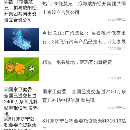
热门:绿能慧充：拟与咸阳经开集团共同
出资设立合资公司
2025-09-11
今日关注:广汽集团：高域布局低空出
行，3款飞行汽车产品已推出，计划参展
2025-09-11
2025深圳eVTOL展
精选！龟兹故地，萨玛瓦尔舞翩跹
2025-09-11
国家卫健委：全国已提交超过2400万条
育儿补贴申报信息 看热讯
2025-09-11
8月末济宁公积金委托贷款余额316.19亿
元