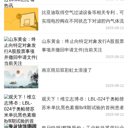
比亚迪取得空气过滤设备等相关专利，可
实现电控阀在不同状态下对滤腔内气体流
2025-09-12
出的控制 当前热门
山东黄金：终止向特定对象发行A股股票
事项并撤回申请文件|当前关注
2025-09-12
南京雨后双彩虹太浪漫了
2025-09-12
观天下！维立志博-B：LBL-024于奥帕替
苏米单抗黑色素瘤Ib/Ⅱ期试验的首例患者
2025-09-12
成功用药
每日快报!辉隆股份：工业板块紧跟行业