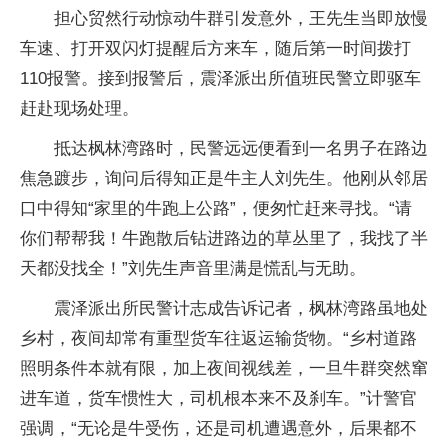
担心贸然行动惊动牛群引发意外，王先生当即放慢
车速、打开双闪灯提醒后方来车，随后第一时间拨打
110报警。接到报警后，震泽派出所值班民警立即驱车
赶赴现场处理。
抵达枫林湾路时，民警远远便看到一名男子在路边
焦急踱步，询问后得知正是牛主人刘先生。他刚从邻居
口中得知“家里的牛跑上公路”，便匆忙赶来寻找。“请
你们帮帮我！牛跑散后钻进路边的草丛里了，我找了半
天都没找全！”刘先生声音里满是慌乱与无助。
震泽派出所民警计志成告诉记者，枫林湾路虽地处
乡村，夜间却常有重型货车往返运输货物。“乡村道路
照明条件本就有限，加上夜间视线差，一旦牛群突然窜
进车道，货车惯性大，司机根本来不及刹车。”计警官
强调，“无论是牛受伤，还是司机遭遇意外，后果都不