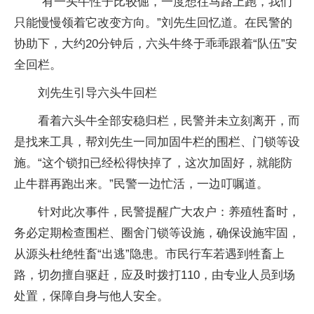
“有一头牛性子比较倔，一度想往马路上跑，我们
只能慢慢领着它改变方向。”刘先生回忆道。在民警的
协助下，大约20分钟后，六头牛终于乖乖跟着“队伍”安
全回栏。
刘先生引导六头牛回栏
看着六头牛全部安稳归栏，民警并未立刻离开，而
是找来工具，帮刘先生一同加固牛栏的围栏、门锁等设
施。“这个锁扣已经松得快掉了，这次加固好，就能防
止牛群再跑出来。”民警一边忙活，一边叮嘱道。
针对此次事件，民警提醒广大农户：养殖牲畜时，
务必定期检查围栏、圈舍门锁等设施，确保设施牢固，
从源头杜绝牲畜“出逃”隐患。市民行车若遇到牲畜上
路，切勿擅自驱赶，应及时拨打110，由专业人员到场
处置，保障自身与他人安全。