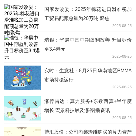
国家发改委：2025年棉花进口滑准税加
工贸易配额总量为20万吨|聚焦
2025-08-25
瑞银：华晨中国中期盈利改善 升目标价
至3.4港元
2025-08-25
实时：生意社：8月25日华南地区PMMA
市场持稳运行
2025-08-25
涨停雷达：算力服务+东数西算+半年度
增长 宏景科技触及涨停|播资讯
2025-08-25
博汇股份：公司向鑫蜂维购买的算力资产