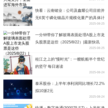
快看：云南锗业：公司及鑫耀公司目前并
无6英寸磷化铟晶片规模化量产的具体计
2025-08-25
划
一分钟带你了解玻璃表面处理A股上市龙
头股票是这些（2025/8/22）|最新快讯
2025-08-25
桂江之上的“慢时光”：一艘航船半个世纪
的坚守 每日速读
2025-08-24
泰禾股份：上半年净利润同比增长72.2%
拟10派2元
2025-08-24
快播：数字政通(300075.SZ)：上半年净