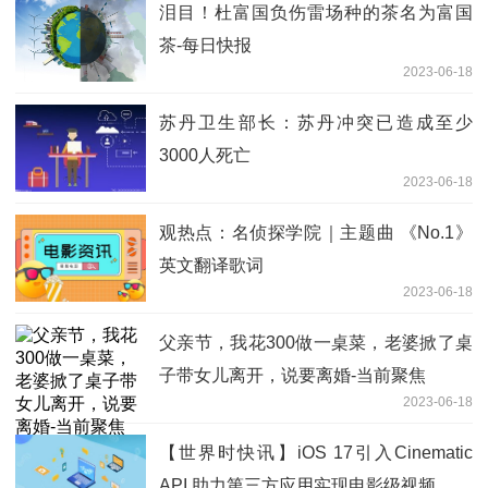
泪目！杜富国负伤雷场种的茶名为富国
茶-每日快报
2023-06-18
苏丹卫生部长：苏丹冲突已造成至少
3000人死亡
2023-06-18
观热点：名侦探学院｜主题曲 《No.1》
英文翻译歌词
2023-06-18
父亲节，我花300做一桌菜，老婆掀了桌
子带女儿离开，说要离婚-当前聚焦
2023-06-18
【世界时快讯】iOS 17引入Cinematic
API 助力第三方应用实现电影级视频