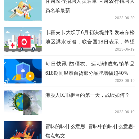
甘肃农行招聘人员名单 甘肃农行招聘人
员名单最新
2023-06-20
卡霍夫卡大坝于6月初决堤并引发赫尔松
地区洪水泛滥，联合国18日表示，希望
2023-06-19
向受洪水影响的居民提供援助，但是遭到
俄方拒绝
每日快讯!防晒衣、运动鞋成热销单品
618期间银泰百货部分品牌增幅超40%
2023-06-19
港股人民币柜台的第一天，战绩如何？
2023-06-19
冒昧的昧什么意思_冒昧中的昧什么意思-
焦点热文