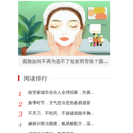
圆脸如何不再为选不了短发而苦恼？圆脸适合的短发造型有哪些？
阅读排行
校管家城市合伙人全球招募，共襄...
换季时节，天气忽冷忽热最易感冒
不开刀、不吃药、不拔罐就能丰胸...
赫丽尔斯洁颜蜜，氨基酸配方，温...