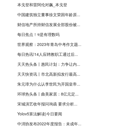
本戈登和雷阿伦对飙_本戈登
中国建筑独立董事徐文荣因年龄原...
财信地产所持财信发展全部股份被...
每日焦点！π是有理数吗
世界观察：2023年青岛中考作文题...
每日热讯!14人应聘教职工通过后...
天天热头条丨惠民计划：力争让内...
天天快资讯丨市北高新拟发行最高...
朱元璋为什么认李世民为开国皇帝...
环球热头条丨曲美家居：8亿元定...
宋城演艺收年报问询函 要求分析...
Yolov5算法解读|今日要闻
中消协发布2022年度报告：未成年...