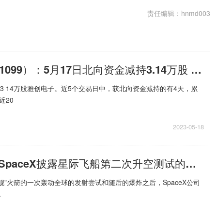
责任编辑：hnmd003
雅创电子（301099）：5月17日北向资金减持3.14万股 天天快看
持3 14万股雅创电子。近5个交易日中，获北向资金减持的有4天，累
近20
2023-05-18
世界微头条丨SpaceX披露星际飞船第二次升空测试的发射时间表
舰"火箭的一次轰动全球的发射尝试和随后的爆炸之后，SpaceX公司
.