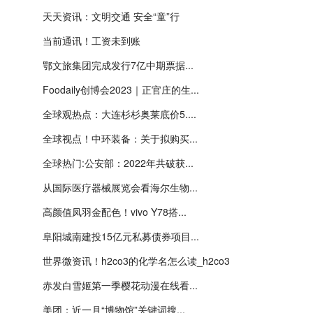
天天资讯：文明交通 安全“童”行
当前通讯！工资未到账
鄂文旅集团完成发行7亿中期票据...
Foodaily创博会2023｜正官庄的生...
全球观热点：大连杉杉奥莱底价5....
全球视点！中环装备：关于拟购买...
全球热门:公安部：2022年共破获...
从国际医疗器械展览会看海尔生物...
高颜值凤羽金配色！vivo Y78搭...
阜阳城南建投15亿元私募债券项目...
世界微资讯！h2co3的化学名怎么读_h2co3
赤发白雪姬第一季樱花动漫在线看...
美团：近一月“博物馆”关键词搜...