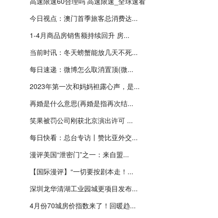
高速限速60合理吗 高速限速_全球速看
今日视点：澳门首季旅客总消费达...
1-4月商品房销售额持续回升 房...
当前时讯：冬天螃蟹能放几天不死...
每日速递：微博怎么取消置顶(微...
2023年第一次和妈妈袒露心声，是...
再婚是什么意思(再婚是指再次结...
笑果被罚公司刚获北京演出许可 ...
每日快看：总台专访丨赞比亚外交...
漫评美国“泄密门”之一：来自盟...
【国际漫评】“一切要按剧本走！...
深圳龙华清湖工业园城更项目发布...
4月份70城房价指数来了！回暖趋...