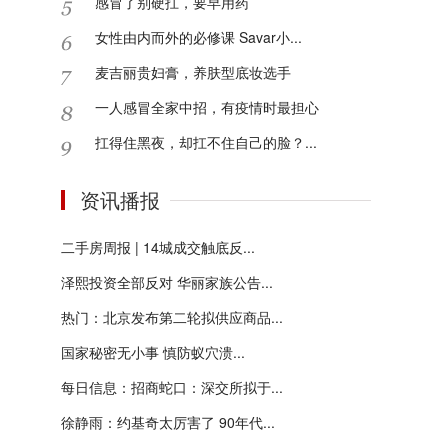
感冒了别硬扛，要早用药
女性由内而外的必修课 Savar小...
麦吉丽贵妇膏，养肤型底妆选手
一人感冒全家中招，有疫情时最担心
扛得住黑夜，却扛不住自己的脸？...
资讯播报
二手房周报 | 14城成交触底反...
泽熙投资全部反对 华丽家族公告...
热门：北京发布第二轮拟供应商品...
国家秘密无小事 慎防蚁穴溃...
每日信息：招商蛇口：深交所拟于...
徐静雨：约基奇太厉害了 90年代...