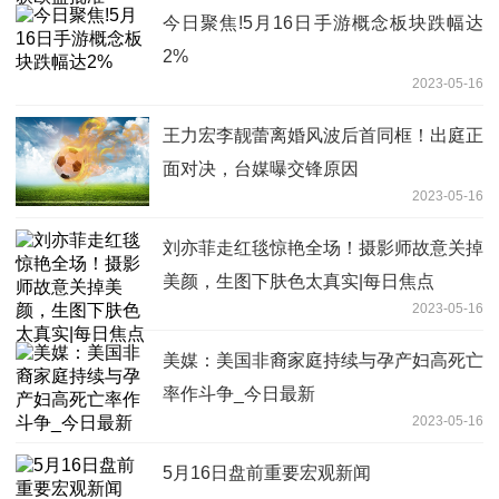
今日聚焦!5月16日手游概念板块跌幅达
2%
2023-05-16
王力宏李靓蕾离婚风波后首同框！出庭正
面对决，台媒曝交锋原因
2023-05-16
刘亦菲走红毯惊艳全场！摄影师故意关掉
美颜，生图下肤色太真实|每日焦点
2023-05-16
美媒：美国非裔家庭持续与孕产妇高死亡
率作斗争_今日最新
2023-05-16
5月16日盘前重要宏观新闻