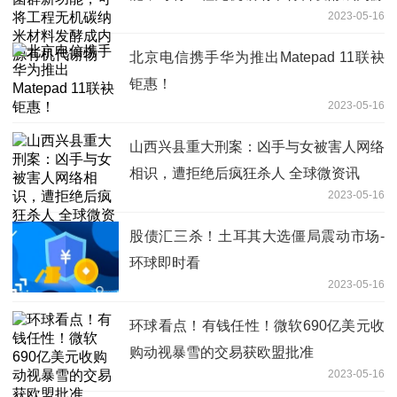
2023-05-16
有机代谢物
北京电信携手华为推出Matepad 11联袂
钜惠！
2023-05-16
山西兴县重大刑案：凶手与女被害人网络
相识，遭拒绝后疯狂杀人 全球微资讯
2023-05-16
股债汇三杀！土耳其大选僵局震动市场-
环球即时看
2023-05-16
环球看点！有钱任性！微软690亿美元收
购动视暴雪的交易获欧盟批准
2023-05-16