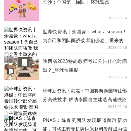
长沙！全国第一梯队！|环球观点
2023-05-16
世界快资讯丨余嘉豪：what a season！
为自己和团队而骄傲 我们会卷土重来的
2023-05-16
陕西省2023特岗教师考试公告什么时间
出？_环球快播报
2023-05-16
环球新资讯：港媒：中国将向泰国转让部
分高铁技术 帮助泰国自主建造高速铁路
2023-05-16
网
PNAS：陈春英团队发现肠道菌群新功
能，可将工程无机碳纳米材料发酵成内源