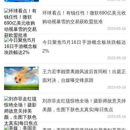
环球看点！有钱任性！微软690亿美元收
购动视暴雪的交易获欧盟批准
2023-05-16
今日聚焦!5月16日手游概念板块跌幅达
2%
2023-05-16
王力宏李靓蕾离婚风波后首同框！出庭正
面对决，台媒曝交锋原因
2023-05-16
刘亦菲走红毯惊艳全场！摄影师故意关掉
美颜，生图下肤色太真实|每日焦点
2023-05-16