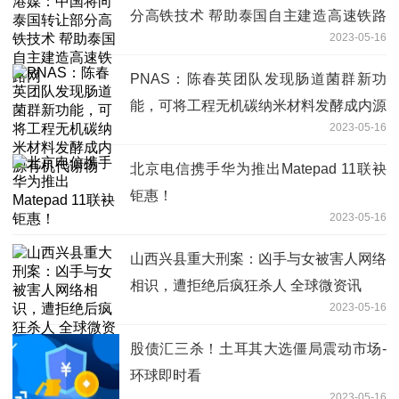
分高铁技术 帮助泰国自主建造高速铁路
2023-05-16
网
PNAS：陈春英团队发现肠道菌群新功
能，可将工程无机碳纳米材料发酵成内源
2023-05-16
有机代谢物
北京电信携手华为推出Matepad 11联袂
钜惠！
2023-05-16
山西兴县重大刑案：凶手与女被害人网络
相识，遭拒绝后疯狂杀人 全球微资讯
2023-05-16
股债汇三杀！土耳其大选僵局震动市场-
环球即时看
2023-05-16