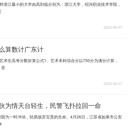
么样浙江最小的大学由高到低分别为：浙江大学，绍兴职业技术学院，
院
2023-05-07
么算数计广东计
艺术生高考分数折算公式1、艺术本科综合分以750分为满分计算，
、音
2023-05-07
伙为情天台轻生，民警飞扑拉回一命
因为一时冲动，轻易放弃宝贵的生命。4月26日，江苏省如皋市公安
4