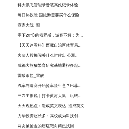
科大讯飞智能录音笔高效记录体验...
每日热议!出国旅游需要买什么保险
裔家大院_裔
零下20℃的俄罗斯，游客不解：为...
【天天速看料】西藏自治区体育局...
火柴人投掷闯关什么时候出 公测...
成都大熊猫繁育研究基地通报多起...
雷酸汞盐_雷酸
汽车制造商开始抢车险生意？巴菲...
三农主播说｜打卡黄河大集，玩转...
天天观热点：造成英文表达_造成英文
力华投资赵长多：高校成为科技创...
网友被捡走的癌症靶向药已找回！...