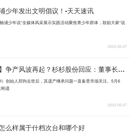
浦少年发出文明倡议！-天天速讯
年“杨浦少年说”全媒体风采展示实践活动聚焦青少年群体，鼓励大家“说
2023-05-07
【世界报资讯】争产风波再起？杉杉股份回应：董事长郑驹正常履职中
4 SH）创始人郑驹去世后，其遗产继承问题一直备受市场关注。5月6
永刚遗
2023-05-07
怎么样属于什档次台和哪个好