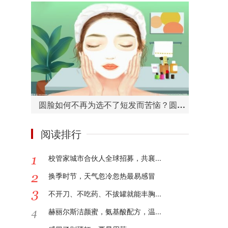
圆脸如何不再为选不了短发而苦恼？圆脸适合的短发造型有哪些？
阅读排行
校管家城市合伙人全球招募，共襄...
换季时节，天气忽冷忽热最易感冒
不开刀、不吃药、不拔罐就能丰胸...
赫丽尔斯洁颜蜜，氨基酸配方，温...