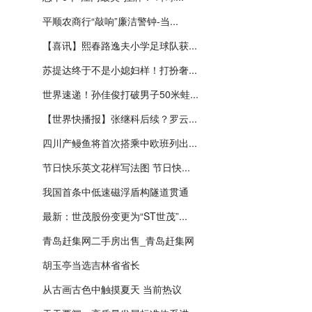
平顺农商行“敲响”廉洁警钟-当...
【喜讯】熙春路逸夫小学足球队获...
苏提达终于不是小媳妇样！打扮奢...
世界速递！孙佳俊打破男子50米蛙...
【世界快播报】张继科后续？罗云...
四川产鳗鱼将首次搭乘中欧班列出...
节日快乐英文花样写法图 节日快...
我国首条中低速磁浮盾构隧道贯通
最新：世茂股份变更为“ST世茂”...
青岛赶集网二手房出售_青岛赶集网
胡玉亭当选吉林省省长
从古画古色中触摸夏天 当前热议