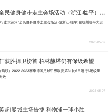
“行走大运河”全民健身健步走主会场活动（浙江·临平）举行|环球热文
国“行走大运河”全民健身健步走主会场活动(浙江·临平)在杭州临平大运
2023-05-07
仁获胜捍卫榜首 柏林赫塔仍有保级希望
魏颀）2022-2023赛季德国足球甲级联赛第31轮6日进行6场较量，
击败
2023-05-07
英超|曼城主场告捷 利物浦一球小胜