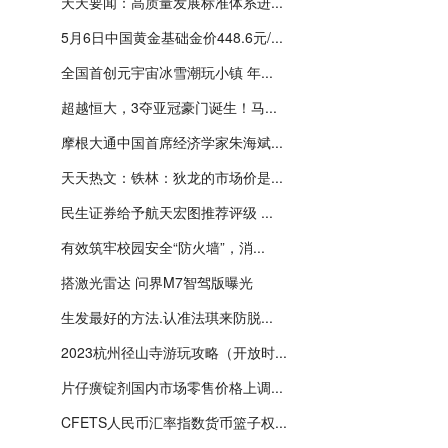
天天要闻：高质量发展标准体系进...
5月6日中国黄金基础金价448.6元/...
全国首创元宇宙冰雪潮玩小镇 年...
超越恒大，3夺亚冠豪门诞生！马...
摩根大通中国首席经济学家朱海斌...
天天热文：铁林：狄龙的市场价是...
民生证券给予航天宏图推荐评级 ...
有效筑牢校园安全“防火墙”，消...
搭激光雷达 问界M7智驾版曝光
生发最好的方法.认准法琪来防脱...
2023杭州径山寺游玩攻略（开放时...
片仔癀锭剂国内市场零售价格上调...
CFETS人民币汇率指数货币篮子权...