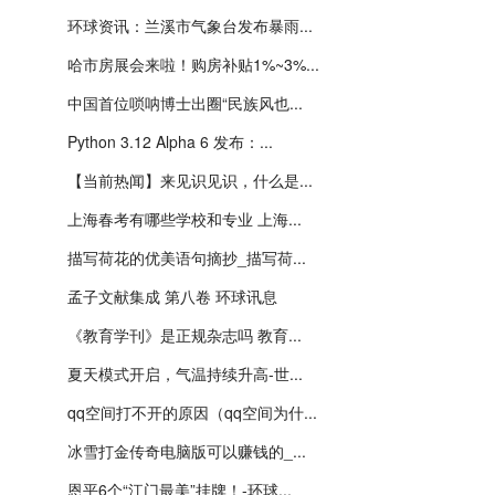
环球资讯：兰溪市气象台发布暴雨...
哈市房展会来啦！购房补贴1%~3%...
中国首位唢呐博士出圈“民族风也...
Python 3.12 Alpha 6 发布：...
【当前热闻】来见识见识，什么是...
上海春考有哪些学校和专业 上海...
描写荷花的优美语句摘抄_描写荷...
孟子文献集成 第八卷 环球讯息
《教育学刊》是正规杂志吗 教育...
夏天模式开启，气温持续升高-世...
qq空间打不开的原因（qq空间为什...
冰雪打金传奇电脑版可以赚钱的_...
恩平6个“江门最美”挂牌！-环球...