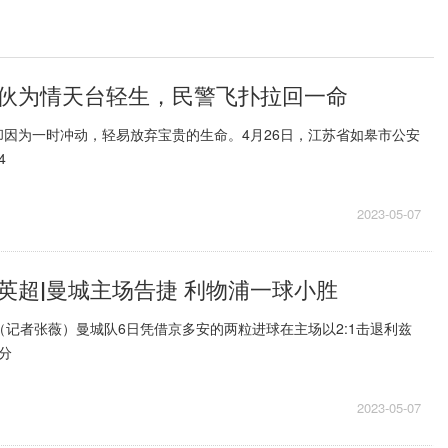
伙为情天台轻生，民警飞扑拉回一命
因为一时冲动，轻易放弃宝贵的生命。4月26日，江苏省如皋市公安
4
2023-05-07
英超|曼城主场告捷 利物浦一球小胜
（记者张薇）曼城队6日凭借京多安的两粒进球在主场以2:1击退利兹
分
2023-05-07