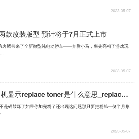
2023-05-07
两款改装版型 预计将于7月正式上市
一汽奔腾带来了全新微型纯电动轿车——奔腾小马，率先亮相了游戏玩
..
2023-05-07
环球热议:打印机显示replace toner是什么意思_replace toner cartidge
般不是硒鼓坏了如果你加完粉了还出现这问题那只要把粉舱一侧半月形
外
2023-05-07