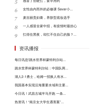
感冒了别硬扛，要早用药
女性由内而外的必修课 Savar小...
麦吉丽贵妇膏，养肤型底妆选手
一人感冒全家中招，有疫情时最担心
扛得住黑夜，却扛不住自己的脸？...
资讯播报
每日讯息!跳水世界杯蒙特利尔站...
跳水世界杯蒙特利尔站：中国队两...
湖人2-1勇士，哈姆一招换人有水...
我国基本实现沿海重要水域和主要...
今日讯！武昌古城半马开跑 一条...
热资讯！“南京女大学生遇害案”...