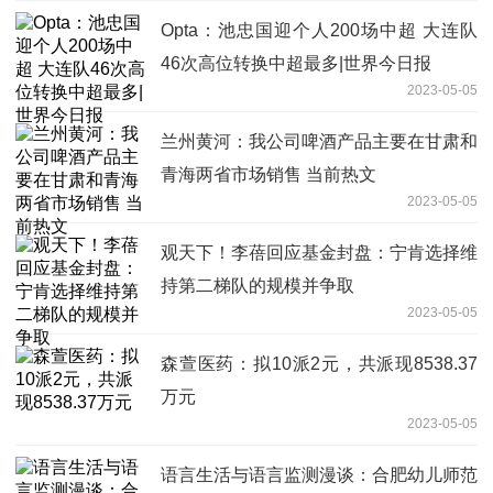
Opta：池忠国迎个人200场中超 大连队
46次高位转换中超最多|世界今日报
2023-05-05
兰州黄河：我公司啤酒产品主要在甘肃和
青海两省市场销售 当前热文
2023-05-05
观天下！李蓓回应基金封盘：宁肯选择维
持第二梯队的规模并争取
2023-05-05
森萱医药：拟10派2元，共派现8538.37
万元
2023-05-05
语言生活与语言监测漫谈：合肥幼儿师范