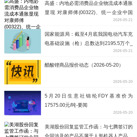
高盛：内地必需消费品企业物流成本通胀
显现 对康师傅(00322)、统一企业中国
2026-05-21
(00220)利润影响较大_快资讯
国家能源局：截至4月底我国电动汽车充
电基础设施（枪）总数达到2195.5万个_
2026-05-21
每日头条
醋酸锂商品报价动态（2026-05-20）
2026-05-20
5月20日生意社锦纶FDY基准价为
17575.00元/吨-要闻
2026-05-20
美湖股份回复监管工作函：与七腾签订的
合同涉及的产品不属于人形机器人产品