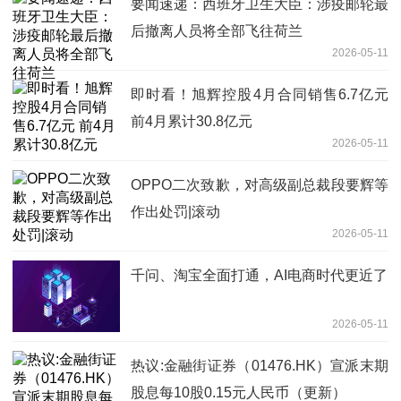
要闻速递：西班牙卫生大臣：涉疫邮轮最
后撤离人员将全部飞往荷兰
2026-05-11
即时看！旭辉控股4月合同销售6.7亿元
前4月累计30.8亿元
2026-05-11
OPPO二次致歉，对高级副总裁段要辉等
作出处罚|滚动
2026-05-11
千问、淘宝全面打通，AI电商时代更近了
2026-05-11
热议:金融街证券（01476.HK）宣派末期
股息每10股0.15元人民币（更新）