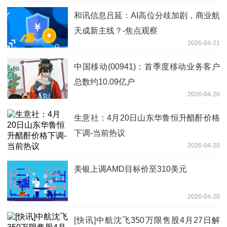
和讯信息吕延：AI高位分歧加剧，商业航
天成新主线？-焦点观察
2026-04-21
中国移动(00941)：首季度移动业务客户
总数约10.09亿户
2026-04-20
生意社：4月20日山东华鲁恒升醋酐价格
下调-当前热议
2026-04-20
美银上调AMD目标价至310美元
2026-04-20
[快讯]中航沈飞350万限售股4月27日解