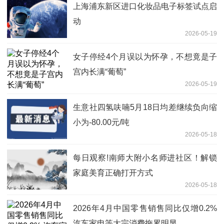
上海浦东新区进口化妆品电子标签试点启
动
2026-05-19
女子停经4个月误以为怀孕，不想竟是子
宫内长满“葡萄”
2026-05-19
生意社四氢呋喃5月18日均差继续负向缩
小为-80.00元/吨
2026-05-18
每日观察!南师大附小名师进社区！解锁
家庭美育正确打开方式
2026-05-18
2026年4月中国零售销售同比仅增0.2%
汽车家电等大宗消费拖累明显