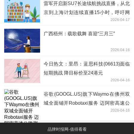
雷军开启新SU7长途续航挑战直播，从北
京到上海计划连续直播15小时，呼吁网
2026-04-17
友高速上别跟车-要闻速递
广西梧州：载歌载舞 喜迎“三月三”
2026-04-16
今日热文：里昂：蓝思科技(06613)面临
短期挑战 降目标价至24港元
2026-04-16
谷歌(GOOGL.US)旗下Waymo在佛州双
城全面铺开Robotaxi服务 迈阿密高速公
2026-04-16
路测试同步启动
品牌时报网-值得看看