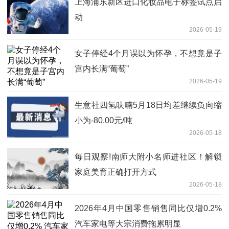
上海浦东新区进口化妆品电子标签试点启
动
2026-05-19
女子停经4个月误以为怀孕，不想竟是子
宫内长满“葡萄”
2026-05-19
生意社四氢呋喃5月18日均差继续负向缩
小为-80.00元/吨
2026-05-18
每日观察!南师大附小名师进社区！解锁
家庭美育正确打开方式
2026-05-18
2026年4月中国零售销售同比仅增0.2%
汽车家电等大宗消费拖累明显