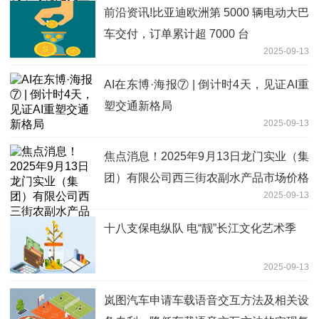
前沿资讯!比亚迪欧洲第 5000 辆电动大巴
车交付，订单累计超 7000 台
2025-09-13
AI在东博·海报⑦ | 倒计时4天，见证AI重
塑交通新格局
2025-09-13
焦点消息！2025年9月13日龙门实业（集
团）有限公司西三街农副水产品市场价格
2025-09-13
行情
十八支保电纵队 电“靓”长江文化艺术季
2025-09-13
岚图汽车申请车载语音交互方法及相关设