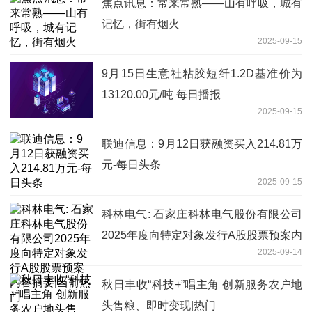
焦点讯息：常来常熟——山有呼吸，城有
记忆，街有烟火
2025-09-15
9月15日生意社粘胶短纤1.2D基准价为
13120.00元/吨 每日播报
2025-09-15
联迪信息：9月12日获融资买入214.81万
元-每日头条
2025-09-15
科林电气: 石家庄科林电气股份有限公司
2025年度向特定对象发行A股股票预案内
2025-09-14
容摘要|当前热门
秋日丰收“科技+”唱主角 创新服务农户地
头售粮、即时变现|热门