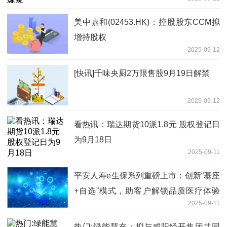
美中嘉和(02453.HK)：控股股东CCM拟
增持股权
2025-09-12
[快讯]千味央厨2万限售股9月19日解禁
2025-09-12
看热讯：瑞达期货10派1.8元 股权登记日
为9月18日
2025-09-11
平安人寿e生保系列重磅上市：创新“基座
+自选”模式，助客户解锁品质医疗体验
2025-09-11
前沿资讯
热门:绿能慧充：拟与咸阳经开集团共同