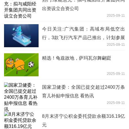
出资设立合资公司
2025-09-11
今日关注:广汽集团：高域布局低空出
行，3款飞行汽车产品已推出，计划参展
2025-09-11
2025深圳eVTOL展
精选！龟兹故地，萨玛瓦尔舞翩跹
2025-09-11
国家卫健委：全国已提交超过2400万条
育儿补贴申报信息 看热讯
2025-09-11
8月末济宁公积金委托贷款余额316.19亿
元