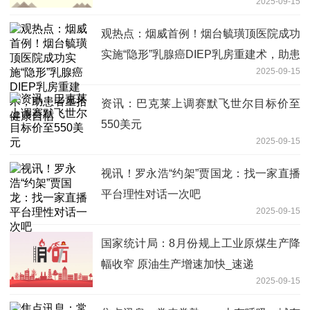
2025-09-15
斤
观热点：烟威首例！烟台毓璜顶医院成功
实施“隐形”乳腺癌DIEP乳房重建术，助患
2025-09-15
者重拾健康自信
资讯：巴克莱上调赛默飞世尔目标价至
550美元
2025-09-15
视讯！罗永浩“约架”贾国龙：找一家直播
平台理性对话一次吧
2025-09-15
国家统计局：8月份规上工业原煤生产降
幅收窄 原油生产增速加快_速递
2025-09-15