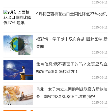
2025-09-11
9月初巴西棉花出口量同比降低27%-短讯
2025-09-11
福彩情・学子梦丨双向奔赴 圆梦医学 新
要闻
2025-09-11
焦点信息:我不要面子的吗？文班亚马血
帽粉丝&随即隔扣对方！
2025-09-11
乌龙！女子为丈夫网购利兹联官方新款装
备，却收到XXXL桑德兰球衣 播报
2025-09-11