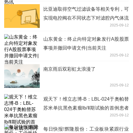
比亚迪取得空气过滤设备等相关专利，可
实现电控阀在不同状态下对滤腔内气体流
2025-09-12
出的控制 当前热门
山东黄金：终止向特定对象发行A股股票
事项并撤回申请文件|当前关注
2025-09-12
南京雨后双彩虹太浪漫了
2025-09-12
观天下！维立志博-B：LBL-024于奥帕替
苏米单抗黑色素瘤Ib/Ⅱ期试验的首例患者
2025-09-12
成功用药
每日快报!辉隆股份：工业板块紧跟行业