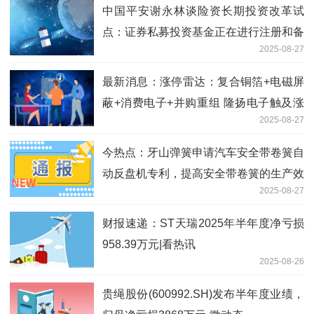
中国平安谢永林谈险资长期投资改革试
点：证券私募投资基金正在进行注册和备
2025-08-27
案_焦点播报
最新消息：涨停雷达：复合铜箔+电磁屏
蔽+消费电子+并购重组 隆扬电子触及涨
2025-08-27
停
今热点：牙山弹簧申请汽车安全带卷簧自
动反盘机专利，提高安全带卷簧的生产效
2025-08-27
率
财报速递：ST天瑞2025年半年度净亏损
958.39万元|看热讯
2025-08-26
贵绳股份(600992.SH)发布半年度业绩，