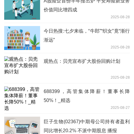
A股险企首份半年报出炉 平安寿险新业务
价值同比增四成
2025-08-28
今日热搜:七夕来临，“牛郎”“织女”竟“渐行
渐远”
2025-08-28
观热点：贝壳宣布扩大股份回购计划
2025-08-28
688399，高管集体降薪！董事长降
50%！_精选
2025-08-27
巨子生物(02367)中期母公司持有者盈利
同比增长20.2% 不派中期股息 播报