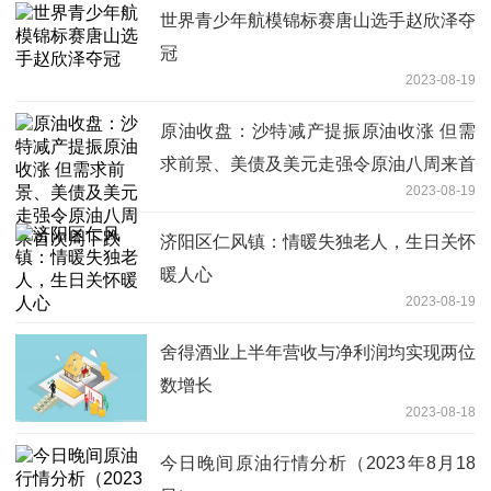
世界青少年航模锦标赛唐山选手赵欣泽夺
冠
2023-08-19
原油收盘：沙特减产提振原油收涨 但需
求前景、美债及美元走强令原油八周来首
2023-08-19
次周下跌
济阳区仁风镇：情暖失独老人，生日关怀
暖人心
2023-08-19
舍得酒业上半年营收与净利润均实现两位
数增长
2023-08-18
今日晚间原油行情分析（2023年8月18