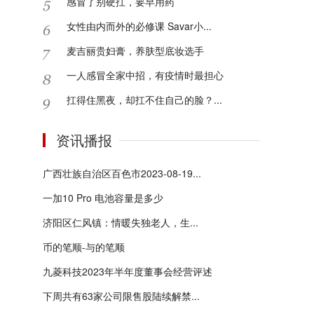
感冒了别硬扛，要早用药
女性由内而外的必修课 Savar小...
麦吉丽贵妇膏，养肤型底妆选手
一人感冒全家中招，有疫情时最担心
扛得住黑夜，却扛不住自己的脸？...
资讯播报
广西壮族自治区百色市2023-08-19...
一加10 Pro 电池容量是多少
济阳区仁风镇：情暖失独老人，生...
币的笔顺-与的笔顺
九菱科技2023年半年度董事会经营评述
下周共有63家公司限售股陆续解禁...