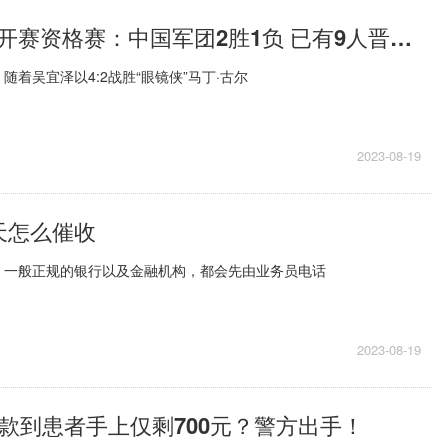
斯诺克英国公开赛资格赛：中国军团2胜1负 已有9人晋级正赛
 随着吴宜泽以4:2战胜“眼镜侠”马丁·古尔
2023-08-19
天怎么催收
、一般正规的银行以及金融机构，都会先由业务员电话
2023-08-19
捐款到患者手上仅剩700元？警方出手！