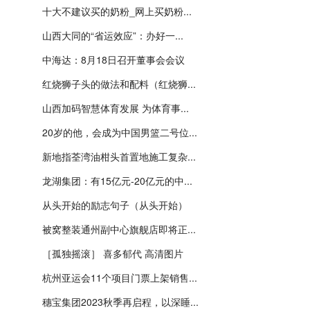
十大不建议买的奶粉_网上买奶粉...
山西大同的“省运效应”：办好一...
中海达：8月18日召开董事会会议
红烧狮子头的做法和配料（红烧狮...
山西加码智慧体育发展 为体育事...
20岁的他，会成为中国男篮二号位...
新地指荃湾油柑头首置地施工复杂...
龙湖集团：有15亿元-20亿元的中...
从头开始的励志句子（从头开始）
被窝整装通州副中心旗舰店即将正...
［孤独摇滚］ 喜多郁代 高清图片
杭州亚运会11个项目门票上架销售...
穗宝集团2023秋季再启程，以深睡...