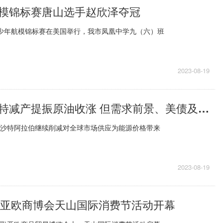
模锦标赛唐山选手赵欣泽夺冠
青少年航模锦标赛在美国举行，我市凤凰中学九（六）班
2023-08-19
原油收盘：沙特减产提振原油收涨 但需求前景、美债及美元走强令原油八周来首次周下跌
，沙特阿拉伯继续削减对全球市场供应为能源价格带来
2023-08-19
国）亚欧商博会天山国际消费节活动开幕