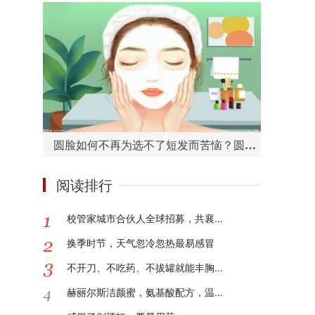
圆脸如何不再为选不了短发而苦恼？圆脸适合的短发造型有哪些？
阅读排行
校管家城市合伙人全球招募，共襄...
换季时节，天气忽冷忽热最易感冒
不开刀、不吃药、不拔罐就能丰胸...
赫丽尔斯洁颜蜜，氨基酸配方，温...