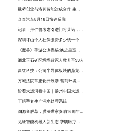
魏桥创业与洛轲智能达成合作 生...
众泰汽车8月18日快速反弹
记者：拜仁曾考虑引进门将莱诺，...
深圳坪山个人社保缴费多少钱一个...
《魔兽》手游公测揭秘:换皮皇室...
缅北玉石矿区坍塌致死人数升至33人
昌红科技：公司半导体板块的鼎龙...
方城法院常态化开展涉“营商环境...
沿着大运河看中国｜扬州中国大运...
丁腈手套生产污水处理系统
溯源鱼腥草，膜法世家奏响16周年...
见证智能机器人新生态 擎朗医疗...