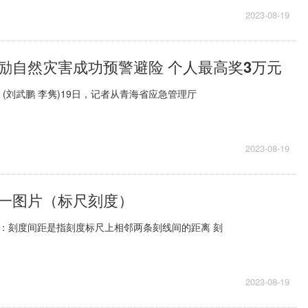
2023-08-19
励自然灾害成功预警避险 个人最高奖3万元
 (刘武鹏 李隽)19日，记者从青海省应急管理厅
2023-08-19
一图片（标尺刻度）
：刻度间距是指刻度标尺上相邻两条刻线间的距离 刻
2023-08-19