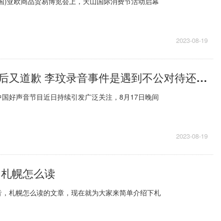
3(中国)亚欧商品贸易博览会上，天山国际消费节活动启幕
2023-08-19
选手突曝内幕后又道歉 李玟录音事件是遇到不公对待还是恶意炒作
国好声音节目近日持续引发广泛关注，8月17日晚间
2023-08-19
 札幌怎么读
音，札幌怎么读的文章，现在就为大家来简单介绍下札