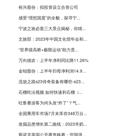
裕兴股份：拟投资设立合资公司
感受“理想国度”的全貌，探寻宁...
宁波之旅必逛三大景点揭秘，你猜...
文旅部：2023年中国文化馆年会和...
“世界级高桥+极限运动”助力贵...
万向德农：上半年净利同比降11.26%
金钼股份：上半年归母净利润14.9...
流放之路s23传奇装备有哪些-s23...
石榴吃法视频 如何快速剥石榴（...
吐鲁番游客为何头发“炸了”？气...
全国乘用车市场7月末库存348万台...
发掘品类增长第二曲线：2023羊奶...
斯诺克英国公开赛资格赛：贺国强...