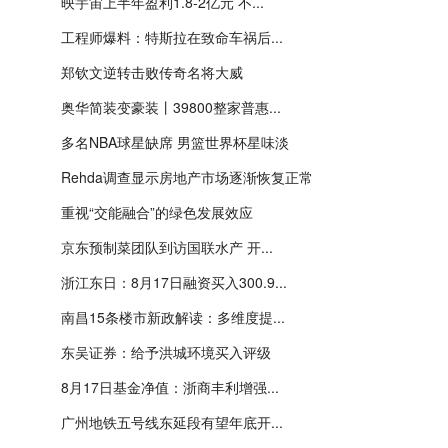
映宇宙上半年盈利1.8-2亿元 不...
工程师爆料：特斯拉在致命车祸后...
郑钦文逆转击败传奇名将大威
奥华简装变豪装丨39800整家普惠...
多名NBA球星缺席 男篮世界杯星味淡
Rehda调查显示房地产市场逐渐恢复正常
重视“交能融合”的绿色发展效应
京东预制菜团队到访国联水产 开...
浙江东日：8月17日融资买入300.9...
南昌15条楼市新政解读：多维度提...
东吴证券：给予洪城环境买入评级
8月17日基金净值：浙商丰利增强...
广州地铁五号线东延段有望年底开...