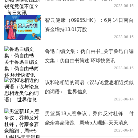
2023-06-15
智云健康（09955.HK）：6月14日南向
资金增持13.01万股
2023-06-15
鲁迅自编文集：伪自由书_关于鲁迅自编
文集：伪自由书简述 环球快资讯
2023-06-15
议和论相近的词语（议与论意思相近类似
的词语）_世界信息
2023-06-14
男篮新18人惹争议，乔帅反对杜锋，付
豪余嘉豪陪跑，周琦5人崛起-天天消息
2023-06-14