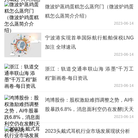
微波炉蒸鸡蛋糕怎么蒸窍门（微波炉鸡蛋
糕怎么蒸简介介绍）
2023-06-14
宁波港实现首单国际航行船舶保税LNG
加注 全球速讯
2023-06-14
浙江：轨道交通串联山海 添墨“千万工
程”新画卷-每日资讯
2023-06-14
鸿博股份：股权激励难挡调整之势，AI牛
股暴跌6.8%，消息面利空仍在发酵|天天
2023-06-14
看热讯
2023头戴式耳机行业市场发展现状分析