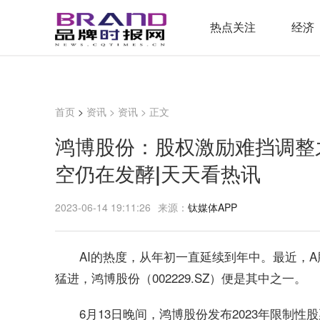
热点关注
经济
首页
>
资讯
>
资讯
> 正文
鸿博股份：股权激励难挡调整之
空仍在发酵|天天看热讯
2023-06-14 19:11:26
来源：
钛媒体APP
AI的热度，从年初一直延续到年中。最近，A
猛进，鸿博股份（002229.SZ）便是其中之一。
6月13日晚间，鸿博股份发布2023年限制