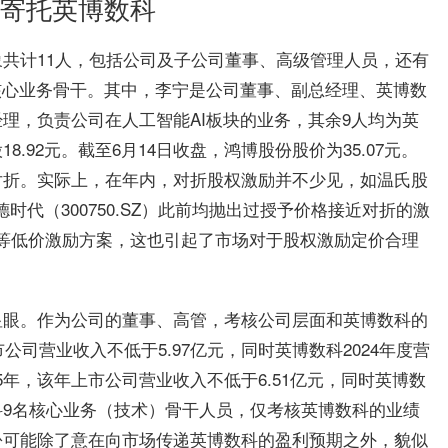
核寄托英博数科
共计11人，包括公司及子公司董事、高级管理人员，还有
核心业务骨干。其中，李宁是公司董事、副总经理、英博数
理，负责公司在人工智能AI板块的业务，其余9人均为英
.92元。截至6月14日收盘，鸿博股份股价为35.07元。
对折。实际上，在年内，对折股权激励并不少见，如温氏股
）、宁德时代（300750.SZ）此前均抛出过授予价格接近对折的激
购”等低价激励方案，这也引起了市场对于股权激励定价合理
显眼。作为公司的董事、高管，考核公司层面和英博数科的
公司营业收入不低于5.97亿元，同时英博数科2024年度营
25年，该年上市公司营业收入不低于6.51亿元，同时英博数
博数科9名核心业务（技术）骨干人员，仅考核英博数科的业绩
份可能除了意在向市场传递英博数科的盈利预期之外，貌似