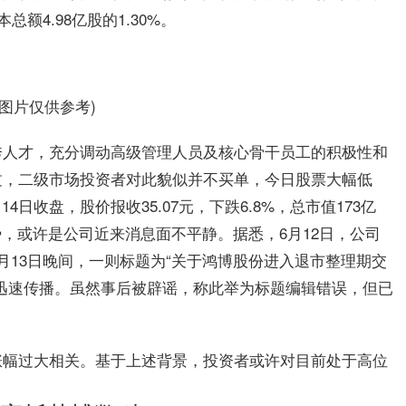
额4.98亿股的1.30%。
料图片仅供参考)
秀人才，充分调动高级管理人员及核心骨干员工的积极性和
过，二级市场投资者对此貌似并不买单，今日股票大幅低
日收盘，股价报收35.07元，下跌6.8%，总市值173亿
势，或许是公司近来消息面不平静。据悉，6月12日，公司
月13日晚间，一则标题为“关于鸿博股份进入退市整理期交
迅速传播。虽然事后被辟谣，称此举为标题编辑错误，但已
涨幅过大相关。基于上述背景，投资者或许对目前处于高位