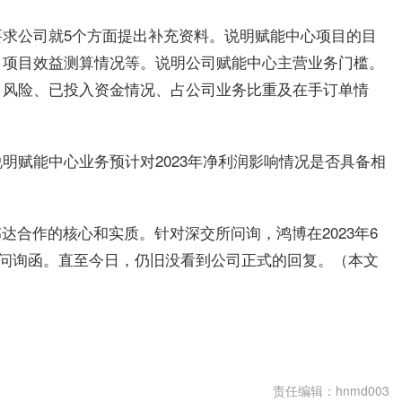
求公司就5个方面提出补充资料。说明赋能中心项目的目
、项目效益测算情况等。说明公司赋能中心主营业务门槛。
、风险、已投入资金情况、占公司业务比重及在手订单情
明赋能中心业务预计对2023年净利润影响情况是否具备相
达合作的核心和实质。针对深交所问询，鸿博在2023年6
报问询函。直至今日，仍旧没看到公司正式的回复。
（本文
责任编辑：hnmd003