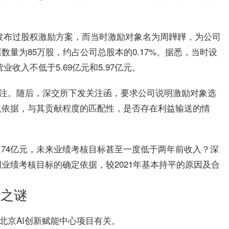
份就发布过股权激励方案，而当时激励对象名为周韡韡，为公司
量为85万股，约占公司总股本的0.17%。据悉，当时设
业收入不低于5.69亿元和5.97亿元。
关注。随后，深交所下发关注函，要求公司说明激励对象选
认依据，与其贡献程度的匹配性，是否存在利益输送的情
5.74亿元，未来业绩考核目标甚至一度低于两年前收入？深
业绩考核目标的确定依据，较2021年基本持平的原因及合
炒之谜
北京AI创新赋能中心项目有关。