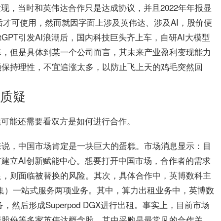
现，当时和英伟达合作只是达成协议，并且2022年年报显
日之后才可使用，然而就因字面上涉及英伟达、涉及AI，股价便
tGPT引发AI浪潮后，国内科技巨头齐上车，自研AI大模型
幕，但是具体到某一个公司而言，其未来产业盈利变现能力
须保持理性，不宜追涨太多，以防止飞上天的鸡毛突然回
在质疑
续可能还需要看双方是如何进行合作。
来说，中国市场肯定是一块巨大的蛋糕。市场消息显示：目
建立AI创新赋能中心。想要打开中国市场，合作者的需求
足，则面临被替换的风险。其次，具体合作中，英博数科主
采集）一站式服务两项业务。其中，算力出租业务中，英博数
然后形成Superpod DGX进行出租。事实上，目前市场
康股份等多家英伟达概念股。其中采购是最常见的合作关