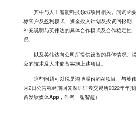
其中与人工智能科技领域项目相关。问询函要
标客户及盈利模式、资金投入计划及投资回报期
补充说明与英伟达的具体合作模式及合作稳定性
况。
以及英伟达向公司所提供设备的具体情况、说
应的技术及人才储备实施上述项目。
这些问题可以说是鸿博股份的AI项目、与英伟
月2日公告称延期回复深圳证券交易所2022年年
首发钛媒体App，作者｜翟智超）
标签：