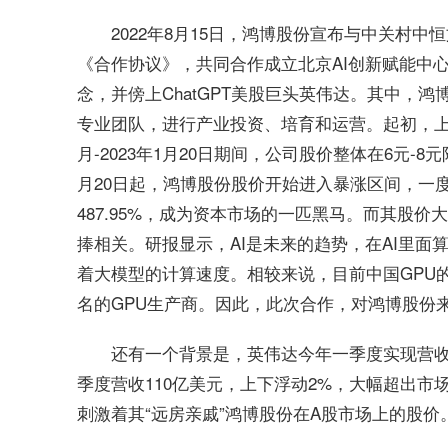
2022年8月15日，鸿博股份宣布与中关村
《合作协议》，共同合作成立北京AI创新赋能中
念，并傍上ChatGPT美股巨头英伟达。其中，
专业团队，进行产业投资、培育和运营。起初，上
月-2023年1月20日期间，公司股价整体在6元
月20日起，鸿博股份股价开始进入暴涨区间，一度从6
487.95%，成为资本市场的一匹黑马。而其股价大
捧相关。研报显示，AI是未来的趋势，在AI里面
着大模型的计算速度。相较来说，目前中国GPU
名的GPU生产商。因此，此次合作，对鸿博股份
还有一个背景是，英伟达今年一季度实现营收7
季度营收110亿美元，上下浮动2%，大幅超出
刺激着其“远房亲戚”鸿博股份在A股市场上的股价