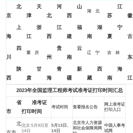
北
天
河
山
江
湖 北
京
津
北
西
苏
徽
上
浙
江
福
湖
宁
海
江
西
建
南
夏
古
四
贵
云
重 庆
辽 宁
吉 林
川
州
南
东
陕
甘
青
新
西
海
西
肃
海
疆
藏
南
江
2023年全国监理工程师考试准考证打印时间汇总
省
准考证
网上准考证
考试时间
查看报名公告
打印入口
市
打印时间
北京市人力资源
北
北京:5月9日至
5月13日、
中国人事考
和社会保障局网
14日
14日
试网
京市