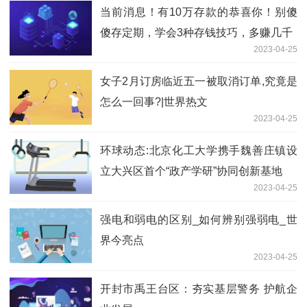
当前消息！有10万存款的恭喜你！别傻
傻存定期，学会3种存钱技巧，多赚几千
2023-04-25
女子2月订房临近五一被取消订单,究竟是
怎么一回事?|世界热文
2023-04-25
环球动态:北京化工大学携手魏善庄镇设
立大兴区首个“政产学研”协同创新基地
2023-04-25
强电和弱电的区别_如何辨别强弱电_世
界今亮点
2023-04-25
开封市禹王台区：夯实基层警务 护航企