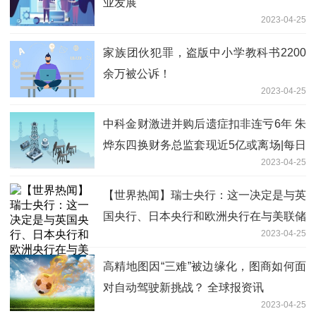
业发展
2023-04-25
家族团伙犯罪，盗版中小学教科书2200
余万被公诉！
2023-04-25
中科金财激进并购后遗症扣非连亏6年 朱
烨东四换财务总监套现近5亿或离场|每日
2023-04-25
消息
【世界热闻】瑞士央行：这一决定是与英
国央行、日本央行和欧洲央行在与美联储
2023-04-25
协商后共同做出的
高精地图因“三难”被边缘化，图商如何面
对自动驾驶新挑战？ 全球报资讯
2023-04-25