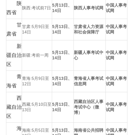
陕
5月13日、
中国人事考
陕西:考试前7日
陕西人事考试网
14日
试网
西省
甘
甘肃:5月9日至
5月13日、
甘肃省人力资源
中国人事考
14日
14日
和社会保障厅
试网
肃省
新
5月13日、
新疆人事考试中
中国人事考
疆自治
新疆:考前一周
14日
心
试网
区
青
青海:5月9日至
5月13日、
青海省人事考试
中国人事考
12日
14日
信息网
试网
海省
西
西藏自治区人事
西藏:5月10日至
5月13日、
中国人事考
藏自治
考试中心（微
13日
14日
试网
博）
区
海
海南:5月5日至
5月13日、
海南省公共招聘
中国人事考