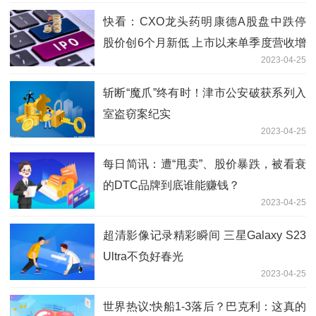
快看：CXO龙头药明康德A股盘中跌停
股价创6个月新低 上市以来单季度营收增
2023-04-25
速首次降至个位数
斩断“魔爪”终有时！津市公安破获系列入
室盗窃案纪实
2023-04-25
每日简讯：遭“甩卖”、股价暴跌，被看衰
的DTC品牌到底谁能赚钱？
2023-04-25
超清影像记录精彩瞬间 三星Galaxy S23
Ultra不负好春光
2023-04-25
世界热议:快船1-3落后？巴克利：这真的