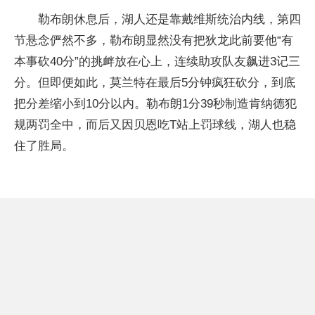
勒布朗休息后，湖人还是靠戴维斯统治内线，第四
节悬念俨然不多，勒布朗显然没有把狄龙此前要他“有
本事砍40分”的挑衅放在心上，连续助攻队友飙进3记三
分。但即便如此，莫兰特在最后5分钟疯狂砍分，到底
把分差缩小到10分以内。勒布朗1分39秒制造肯纳德犯
规两罚全中，而后又因贝恩吃T站上罚球线，湖人也稳
住了胜局。