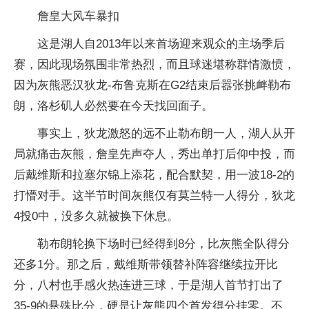
詹皇大风车暴扣
这是湖人自2013年以来首场迎来观众的主场季后
赛，因此现场氛围非常热烈，而且球迷堪称群情激愤，
因为灰熊恶汉狄龙-布鲁克斯在G2结束后嚣张挑衅勒布
朗，洛杉矶人必然要在今天找回面子。
事实上，狄龙激怒的远不止勒布朗一人，湖人从开
局就痛击灰熊，詹皇先声夺人，秀出单打后仰中投，而
后戴维斯和拉塞尔锦上添花，配合默契，用一波18-2的
打懵对手。这半节时间灰熊仅有莫兰特一人得分，狄龙
4投0中，没多久就被换下休息。
勒布朗轮换下场时已经得到8分，比灰熊全队得分
还多1分。那之后，戴维斯带领替补阵容继续拉开比
分，八村也手感火热连进三球，于是湖人首节打出了
35-9的悬殊比分，硬是让灰熊四个首发得分挂零。不