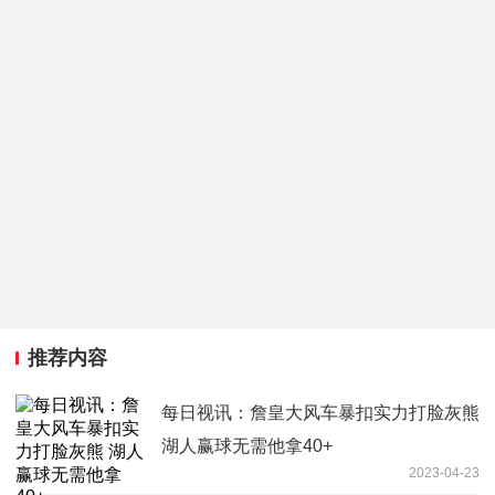
推荐内容
每日视讯：詹皇大风车暴扣实力打脸灰熊
湖人赢球无需他拿40+
2023-04-23