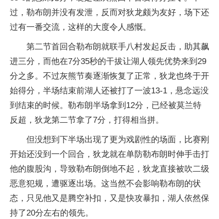
过，勒布朗并没有发泄，反而对狄龙颇为友好，场下还
过有一番交流，这样的大度令人感慨。
第二节首回合勒布朗就联手八村发起反击，助其飙
进三分，而他在7分35秒的干拔让湖人领先优势来到29
分之多。不过灰熊节奏逐渐恢复了正常，狄龙也终于开
始得分，半场结束前湖人还被打了一波13-1，悬念远没
到结束的时候。勒布朗半场拿到12分，已经被莫兰特
反超，狄龙第二节拿了7分，打得相当拼。
但没想到下半场出现了更为戏剧性的场面，比赛刚
开始还没到一个回合，狄龙就在单防勒布朗时伸手击打
他的腹股沟，导致勒布朗倒地不起，狄龙直接被吹二级
恶意犯规，遭驱逐出场。这当然不会影响勒布朗的状
态，只见他又是腾空补扣，又是快攻暴扣，湖人依然保
持了20分左右的领先。