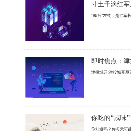
“95后”左鹭，是红军
即时焦点：津
津投城开:津投城开股
你吃的“咸味
你知道吗？你每天可