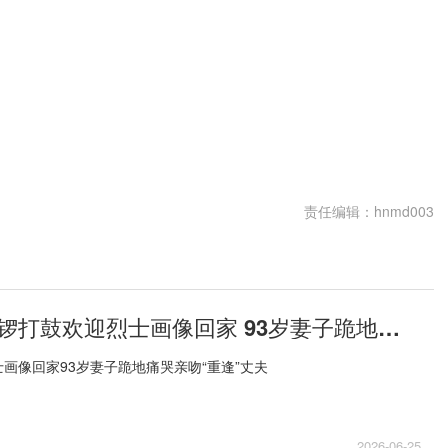
责任编辑：hnmd003
讯息：全村敲锣打鼓欢迎烈士画像回家 93岁妻子跪地痛哭亲吻“重逢”丈夫
画像回家93岁妻子跪地痛哭亲吻“重逢”丈夫
2026-06-25