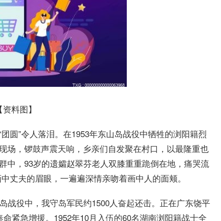
【资料图】
“团圆”令人落泪。在1953年东山岛战役中牺牲的浏阳籍烈
。现场，锣鼓声震天响，乡亲们自发聚在村口，以最隆重也
人群中，93岁的遗孀赵翠芬老人双膝重重跪倒在地，痛哭流
画中丈夫的眉眼，一遍遍深情亲吻着画中人的面颊。
东山岛战役中，我守岛军民约1500人奋起还击。正在广东饶平
奉命紧急增援。1952年10月入伍的60名湖南浏阳籍战士全