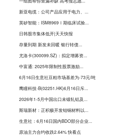
一组图帮你查漏补缺 高考报志愿...
新亚电缆：公司产品应用于电力、...
英矽智能：ISM8969Ⅰ期临床试验...
日韩股市集体低开|天天快报
存量到期 新发未回暖 银行转债...
尤洛卡(300099.SZ)：拟定增募资...
中富通: 2025年限制性股票激励...
6月16日生意社豆粕市场基差为-73元/吨
鹰瞳科技-B(02251.HK)6月16日斥...
2026年1-5月中国出口未锻轧铝及...
斯瑞新材：正积极开发钼铜材料以...
生意社：6月16日国内BDO部分企业...
原油主力合约收跌2.64% 快看点