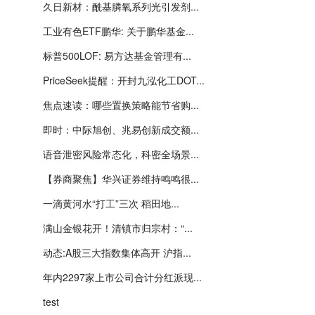
久日新材：酰基膦氧系列光引发剂...
工业有色ETF鹏华: 关于鹏华基金...
标普500LOF: 易方达基金管理有...
PriceSeek提醒：开封九泓化工DOT...
焦点速读：哪些置换策略能节省购...
即时：中际旭创、兆易创新成交额...
语音泄密风险常态化，科密全场景...
【券商聚焦】华兴证券维持鸣鸣很...
一滴黄河水“打工”三次 稻田地...
满山金银花开！清镇市归宗村：“...
动态:A股三大指数集体高开 沪指...
年内2297家上市公司合计分红派现...
test