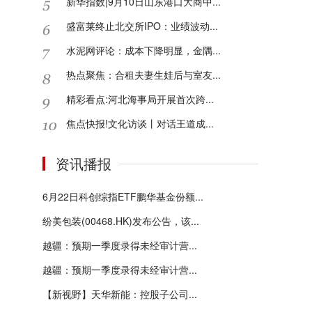
新华指数|9月10日山东港口大商中...
盛富莱终止北交所IPO：业绩波动...
水泥网评论：成本下降明显，金隅...
热点聚焦：合租夫妻生娃后与室友...
精彩看点:河北海事局开展首次跨...
焦点快报!文化访谈丨对话王道成...
资讯播报
6月22日科创综指ETF鹏华基金份额...
纷美包装(00468.HK)发布公告，该...
越疆：预期一季度录得未经审计营...
越疆：预期一季度录得未经审计营...
【新视野】天华新能：控股子公司...