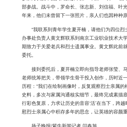
部参战。战斗中，罗命长、张志新、刘信福、叶光
年来，他们未曾留下一张照片，亲人们也因种种
“我联系到青年学生夏开楠，请他们为四位烈
办事处负责人黄文辉联系到南京工业职业技术大学
期致力于关爱老兵和烈士遗属事业。黄文辉此前
委托。
接到委托后，夏开楠立即向指导老师张莹、
老师统筹把关，带领学生骨干投入创作，历时近
历程：“我们在绘制画像时，反复观察烈士亲属的
史料，多次与家属沟通核实细节，最终完成素描
行彩色复原，力求让历史的音容‘活’在当下，跨越
慰烈士亲属心中积存多年的思念，让英雄的容颜重
扬子晚报/紫牛新闻记者 闫春旭