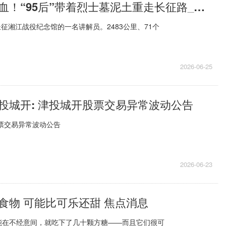
寸土千滴红军血！“95后”带着烈士墓泥土重走长征路_每日热文
长征湘江战役纪念馆的一名讲解员。2483公里、71个
2026-06-25
投城开: 津投城开股票交易异常波动公告
票交易异常波动公告
2026-06-23
”食物 可能比可乐还甜 焦点消息
能在不经意间，就吃下了几十颗方糖——而且它们很可