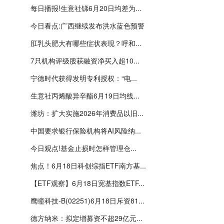
每日播报!生意社锑6月20日均差为...
今日看点:广西继续发布洪水蓝色预警
肛乳头肥大有哪些症状表现？呼和...
7只机构评级股获融资净买入超10...
宁德时代获得发明专利授权：“电...
生意社丙烯酸异辛酯6月19日均线...
潍坊：扩大实施2026年消费品以旧...
中国要求银行保险机构将AI风险纳...
今日观点!基金止损时怎样管理仓...
焦点！6月18日科创综指ETF南方基...
【ETF观察】6月18日宽基指数ETF...
鹰瞳科技-B(02251)6月18日斥资81...
德方纳米：拟定增募资不超29亿元...