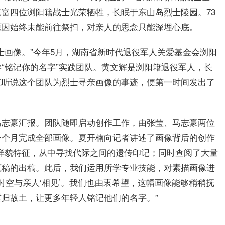
富四位浏阳籍战士光荣牺牲，长眠于东山岛烈士陵园。73
原因始终未能前往祭扫，对亲人的思念只能深埋心底。
士画像。”今年5月，湖南省新时代退役军人关爱基金会浏阳
“铭记你的名字”实践团队。黄文辉是浏阳籍退役军人，长
就听说这个团队为烈士寻亲画像的事迹，便第一时间发出了
马志豪汇报。团队随即启动创作工作，由张莹、马志豪两位
一个月完成全部画像。夏开楠向记者讲述了画像背后的创作
样貌特征，从中寻找代际之间的遗传印记；同时查阅了大量
底稿的出稿。此后，我们运用所学专业技能，对素描画像进
时空与亲人‘相见’。我们也由衷希望，这幅画像能够稍稍抚
归故土，让更多年轻人铭记他们的名字。”