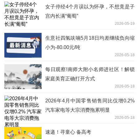
女子停经4个月误以为怀孕，不想竟是子
宫内长满“葡萄”
2026-05-19
生意社四氢呋喃5月18日均差继续负向缩
小为-80.00元/吨
2026-05-18
每日观察!南师大附小名师进社区！解锁
家庭美育正确打开方式
2026-05-18
2026年4月中国零售销售同比仅增0.2%
汽车家电等大宗消费拖累明显
2026-05-18
速递！寻童心 备高考