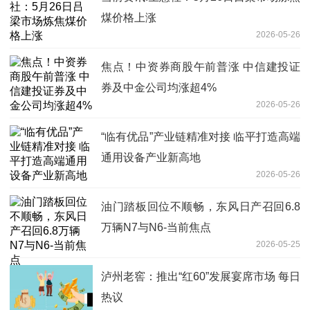
煤价格上涨
2026-05-26
焦点！中资券商股午前普涨 中信建投证
券及中金公司均涨超4%
2026-05-26
“临有优品”产业链精准对接 临平打造高端
通用设备产业新高地
2026-05-26
油门踏板回位不顺畅，东风日产召回6.8
万辆N7与N6-当前焦点
2026-05-25
泸州老窖：推出“红60”发展宴席市场 每日
热议