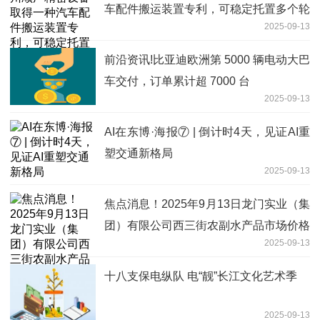
车配件搬运装置专利，可稳定托置多个轮
2025-09-13
胎或轮毂
前沿资讯!比亚迪欧洲第 5000 辆电动大巴
车交付，订单累计超 7000 台
2025-09-13
AI在东博·海报⑦ | 倒计时4天，见证AI重
塑交通新格局
2025-09-13
焦点消息！2025年9月13日龙门实业（集
团）有限公司西三街农副水产品市场价格
2025-09-13
行情
十八支保电纵队 电“靓”长江文化艺术季
2025-09-13