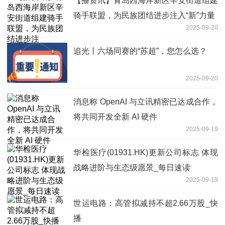
【播资讯】青岛西海岸新区辛安街道组建
骑手联盟，为民族团结进步注入“新”力量
2025-09-20
追光丨六场同赛的“苏超”，您怎么选？
2025-09-20
消息称 OpenAI 与立讯精密已达成合作，
将共同开发全新 AI 硬件
2025-09-19
华检医疗(01931.HK)更新公司标志 体现
战略进阶与生态级愿景_每日速读
2025-09-19
世运电路：高管拟减持不超2.66万股_快
播