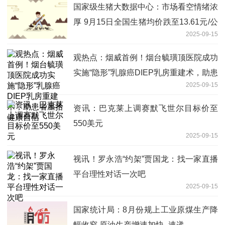
国家级生猪大数据中心：市场看空情绪浓
厚 9月15日全国生猪均价跌至13.61元/公
2025-09-15
斤
观热点：烟威首例！烟台毓璜顶医院成功
实施“隐形”乳腺癌DIEP乳房重建术，助患
2025-09-15
者重拾健康自信
资讯：巴克莱上调赛默飞世尔目标价至
550美元
2025-09-15
视讯！罗永浩“约架”贾国龙：找一家直播
平台理性对话一次吧
2025-09-15
国家统计局：8月份规上工业原煤生产降
幅收窄 原油生产增速加快_速递