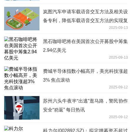
岚图汽车申请车载语音交互方法及相关设
备专利，降低车载语音交互方法的实现复
2025-09-13
杂度和资源占用_焦点播报
黑石咖啡吧将在美国首次公开募股中筹集
2.94亿美元
2025-09-13
费城半导体指数小幅高开，美光科技涨超
3% 焦点滚动
2025-09-12
苏州六头牛夜半“出逃”逛马路，警民协作
安全“劝返” 每日热讯
2025-09-12
科力尔(002892.SZ)：拟定增募资不超过