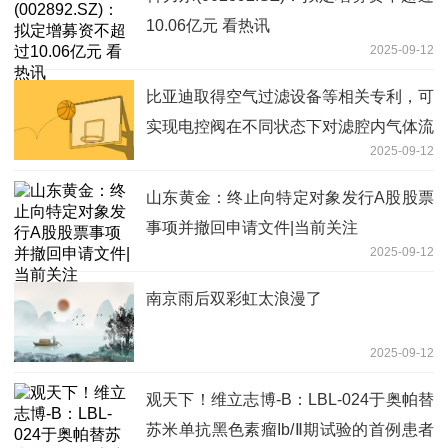
10.06亿元 看热讯
2025-09-12
比亚迪取得空气过滤设备等相关专利，可
实现电控阀在不同状态下对滤腔内气体流
2025-09-12
出的控制 当前热门
山东黄金：终止向特定对象发行A股股票
事项并撤回申请文件|当前关注
2025-09-12
南京雨后双彩虹太浪漫了
2025-09-12
观天下！维立志博-B：LBL-024于奥帕替
苏米单抗黑色素瘤Ib/Ⅱ期试验的首例患者