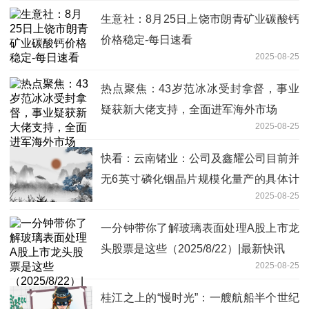
生意社：8月25日上饶市朗青矿业碳酸钙
价格稳定-每日速看
2025-08-25
热点聚焦：43岁范冰冰受封拿督，事业
疑获新大佬支持，全面进军海外市场
2025-08-25
快看：云南锗业：公司及鑫耀公司目前并
无6英寸磷化铟晶片规模化量产的具体计
2025-08-25
划
一分钟带你了解玻璃表面处理A股上市龙
头股票是这些（2025/8/22）|最新快讯
2025-08-25
桂江之上的“慢时光”：一艘航船半个世纪