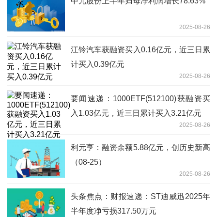
中元股份上半年归母净利润增长78.63%
2025-08-26
江铃汽车获融资买入0.16亿元，近三日累
计买入0.39亿元
2025-08-26
要闻速递：1000ETF(512100)获融资买
入1.03亿元，近三日累计买入3.21亿元
2025-08-26
利元亨：融资余额5.88亿元，创历史新高
（08-25）
2025-08-26
头条焦点：财报速递：ST迪威迅2025年
半年度净亏损317.50万元