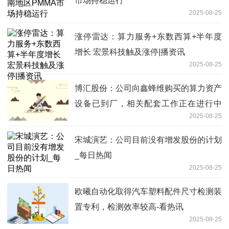
市场持稳运行
2025-08-25
涨停雷达：算力服务+东数西算+半年度
增长 宏景科技触及涨停|播资讯
2025-08-25
博汇股份：公司向鑫蜂维购买的算力资产
设备已到厂，相关配套工作正在进行中
2025-08-25
当前信息
宋城演艺：公司目前没有增发股份的计划
_每日热闻
2025-08-25
欧曦自动化取得汽车塑料配件尺寸检测装
置专利，检测效率较高-看热讯
2025-08-25