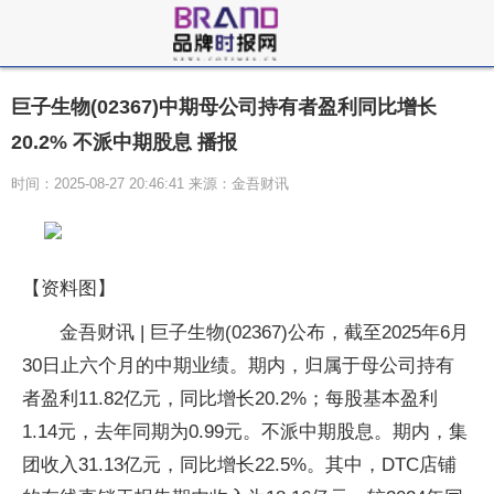
巨子生物(02367)中期母公司持有者盈利同比增长
20.2% 不派中期股息 播报
时间：2025-08-27 20:46:41 来源：金吾财讯
【资料图】
金吾财讯 | 巨子生物(02367)公布，截至2025年6月
30日止六个月的中期业绩。期内，归属于母公司持有
者盈利11.82亿元，同比增长20.2%；每股基本盈利
1.14元，去年同期为0.99元。不派中期股息。期内，集
团收入31.13亿元，同比增长22.5%。其中，DTC店铺