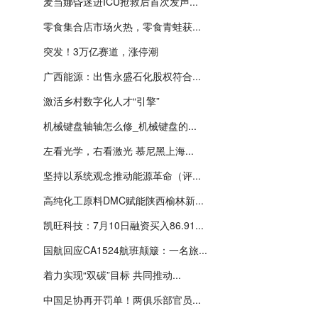
麦当娜昏迷进ICU抢救后首次发声...
零食集合店市场火热，零食青蛙获...
突发！3万亿赛道，涨停潮
广西能源：出售永盛石化股权符合...
激活乡村数字化人才“引擎”
机械键盘轴轴怎么修_机械键盘的...
左看光学，右看激光 慕尼黑上海...
坚持以系统观念推动能源革命（评...
高纯化工原料DMC赋能陕西榆林新...
凯旺科技：7月10日融资买入86.91...
国航回应CA1524航班颠簸：一名旅...
着力实现“双碳”目标 共同推动...
中国足协再开罚单！两俱乐部官员...