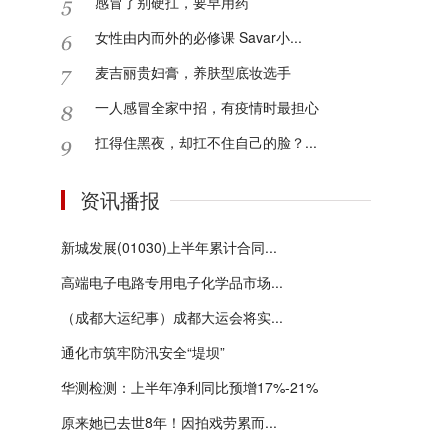
感冒了别硬扛，要早用药
女性由内而外的必修课 Savar小...
麦吉丽贵妇膏，养肤型底妆选手
一人感冒全家中招，有疫情时最担心
扛得住黑夜，却扛不住自己的脸？...
资讯播报
新城发展(01030)上半年累计合同...
高端电子电路专用电子化学品市场...
（成都大运纪事）成都大运会将实...
通化市筑牢防汛安全“堤坝”
华测检测：上半年净利同比预增17%-21%
原来她已去世8年！因拍戏劳累而...