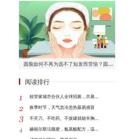
圆脸如何不再为选不了短发而苦恼？圆脸适合的短发造型有哪些？
阅读排行
校管家城市合伙人全球招募，共襄...
换季时节，天气忽冷忽热最易感冒
不开刀、不吃药、不拔罐就能丰胸...
赫丽尔斯洁颜蜜，氨基酸配方，温...