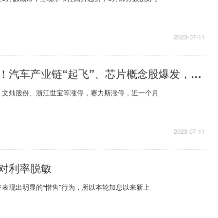
2023-07-11
人民币大反攻！汽车产业链“起飞”、芯片概念股爆发，有牛股飙涨近40%！
，文灿股份、浙江世宝等涨停，赛力斯涨停，近一个月
2023-07-11
对利率脱敏
表现出明显的“惜售”行为，所以本轮加息以来新上