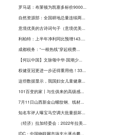
罗马诺：布莱顿为凯塞多标价9000...
自然资源部：全国耕地总量连续两...
意境优美的古诗词句子（意境优美...
利柏特：上半年净利同比预增143....
成都税务：“一根热线”穿起税费...
【何以中国】文脉颂中华·国潮少...
权健亚冠更进一步还得重用他！33...
这些数据显示，我国妇女儿童健康...
101百变的家丨与生俱来的高级感...
7月11日山西新金山螺纹钢、线材...
知名车评人曝宝马空调大批量损坏...
（经济）拉加经委会：2022年拉美...
IDC：中国物联网市场支出逐步攀...