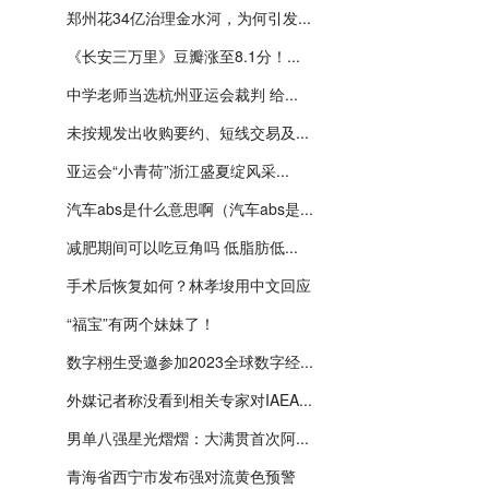
郑州花34亿治理金水河，为何引发...
《长安三万里》豆瓣涨至8.1分！...
中学老师当选杭州亚运会裁判 给...
未按规发出收购要约、短线交易及...
亚运会“小青荷”浙江盛夏绽风采...
汽车abs是什么意思啊（汽车abs是...
减肥期间可以吃豆角吗 低脂肪低...
手术后恢复如何？林孝埈用中文回应
“福宝”有两个妹妹了！
数字栩生受邀参加2023全球数字经...
外媒记者称没看到相关专家对IAEA...
男单八强星光熠熠：大满贯首次阿...
青海省西宁市发布强对流黄色预警