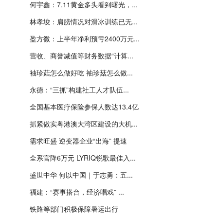
何宇鑫：7.11黄金多头看到曙光，...
林孝埈：肩膀情况对滑冰训练已无...
盈方微：上半年净利预亏2400万元...
营收、商誉减值等财务数据“计算...
袖珍菇怎么做好吃 袖珍菇怎么做...
永德：“三抓”构建社工人才队伍...
全国基本医疗保险参保人数达13.4亿
抓紧做实粤港澳大湾区建设的大机...
需求旺盛 逆变器企业“出海” 提速
全系官降6万元 LYRIQ锐歌最佳入...
盛世中华 何以中国｜于志勇：五...
福建：“赛事搭台，经济唱戏” ...
铁路等部门积极保障暑运出行