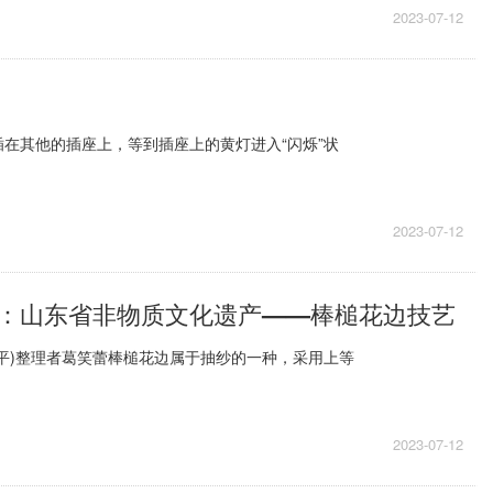
2023-07-12
在其他的插座上，等到插座上的黄灯进入“闪烁”状
2023-07-12
：山东省非物质文化遗产——棒槌花边技艺
平)整理者葛笑蕾棒槌花边属于抽纱的一种，采用上等
2023-07-12