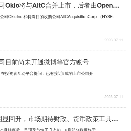
核裂变初创公司Oklo将与AltC合并上市，后者由OpenAI联创奥特曼创立
kloInc 和特殊目的收购公司AltCAcquisitionCorp （NYSE:
2023-07-11
司目前尚未开通微博等官方账号
者在投资者互动平台提问：已有接近8成的上市公司开
2023-07-11
6月信贷投放明显回升，市场期待财政、货币政策工具箱开得再大些
在5月触底后，呈现季节性回升态势，6月部分数据好于