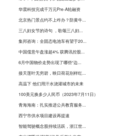
华震科技完成千万元Pre-A轮融资
北京热门景点约不上咋办？防黄牛...
三八妇女节的诗句 ，歌颂三八妇...
集邦咨询：全固态电池车有望于20...
中国儒意午盘涨超4% 获腾讯控股...
6月中国物价走势出现了哪些“边...
接天莲叶无穷碧，映日荷花别样红...
高温下 他们用汗水浇灌城市的未来
100美元换多少人民币（2023年7月11日）
青海海南：扎实推进公共教育服务...
西宁市供水项目建设再提速
智能驾驶概念股持续活跃，浙江世...