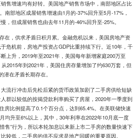
区销售增速均有好转。美国地产销售市场中，南部地区占比
%。南部地区成屋销售增速由1月的-37%回升至5月-17%，
慢，但成屋销售也由去年11月的-46%回升至-25%。
续存在，供求矛盾日积月累。金融危机以来，美国房地产资
于危机前，房地产投资占GDP比重持续下行。近10年，千
升，2019年至2021年，美国每年新增家庭200万至
。从2015年到2021年，美国住房存量增加了约630万套，但
足的潜在矛盾长期存在。
。大流行冲击后先松后紧的货币政策加剧了二手房供给短缺
人群以较低的按揭贷款利率购买了房屋，2020年一季度到
住房比例提高了0.1个百分点，达到65.4%。在美联储快速
9月均升至6%以上，其中，30年利率在2022年10月底一度
“惜售”行为，所以本轮加息以来新上市二手房的数量快速下
占比较低，二手房的供不应求是地产回暖的重要原因。