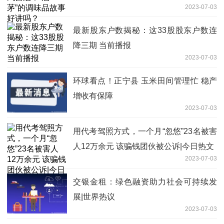
2023-07-03
最新股东户数揭秘：这33股股东户数连
降三期 当前播报
2023-07-03
环球看点！正宁县 玉米田间管理忙 稳产
增收有保障
2023-07-03
用代考驾照方式，一个月“忽悠”23名被害
人12万余元 该骗钱团伙被公诉|今日热文
2023-07-03
交银金租：绿色融资助力社会可持续发
展|世界热议
2023-07-03