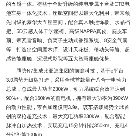
的五感一体。得益于全新升级的纯电专属平台及CTB电
池车身一体化技术，座舱空间得以最大化利用，带来领
先同级的豪华大五座空间，配合真木触控饰板、水晶档
把、5D云感人体工学座椅、高级NAPPA真皮、麂皮车
顶、帝瓦雷音响、负离子主动式香氛系统、8安全气囊
等，打造出空间魔术师、设计天花板、移动头等舱、超
感智能座舱、沉浸式影院等五大智慧座舱优势。
腾势N7集成比亚迪集团的前瞻科技，基于e平台
3.0腾势升级版打造，采用全球首款量产八合一电动力
总成，总成最大功率230kW，动力系统综合效率达到
90%+，配合160kW的前电机，拥有最大功率为390kW
的动力性能，零百加速仅需3.9s。该车搭载腾势全球首
创的双枪超充技术，最大充电功率230kW，配合智能
脉冲自加热技术，实现充电15分钟补能350km、充电4
分钟补能100km。