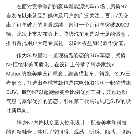
在面对竞争激烈的豪华新能源汽车市场，腾势N7
自发布以来就受到媒体及用户的广泛关注，盲订7天交
出了订单破万的亮眼成绩，盲订一个月订单突破20000
辆。此次上市发布会上，腾势汽车更是以十足的诚意，
推出首批用户大定专属礼，以9大权益加码豪华价值。
作为SUV里唯一呈现猎跑姿态的SUV车型，腾势
N7拒绝审美同质化，在设计上传承了腾势家族π-
Motion势能美学设计理念，融合猎装车、轿跑、SUV三
者形态，打造出全球首款也是纯电领域独树一帜的猎跑
SUV。腾势N7以超跑级黄金比例优雅车身，兼顾运动
气息与豪华优雅的姿态，引领第二代高端纯电SUV的设
计新风向。
腾势N7内饰以多重人性化设计，配合美学和科技
的创新融合，体现了空间感、观感、听感、触感、嗅感