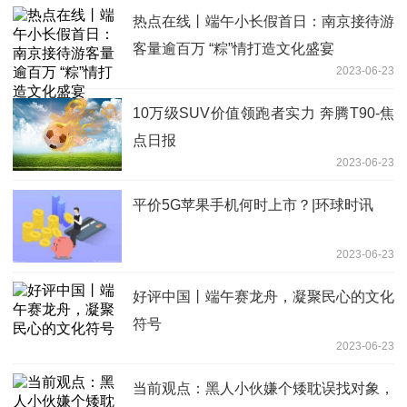
热点在线丨端午小长假首日：南京接待游
客量逾百万 “粽”情打造文化盛宴
2023-06-23
10万级SUV价值领跑者实力 奔腾T90-焦
点日报
2023-06-23
平价5G苹果手机何时上市？|环球时讯
2023-06-23
好评中国丨端午赛龙舟，凝聚民心的文化
符号
2023-06-23
当前观点：黑人小伙嫌个矮耽误找对象，