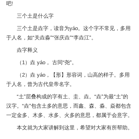
吧!
三个土是什么字
三个土是垚字，读音为yáo。这个字不常见，多用
于人名，如“关垚淼”“张庆垚”“李垚江”。
垚字释义
（1）垚 yáo， 古同“尧”。
（2）垚 yáo，【形】形容词，山高的样子。多用
于人名，曾为古代皇帝名字。
“土”层叠构成的字有土、圭、垚。“垚”为最“土”的
汉字。“垚”包含土多的意思，而鑫、森、淼、焱都包含
一定金多、木多、水多、火多的意思，都属于会意字。
本文就为大家讲解到这里，希望对大家有所帮助。