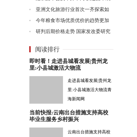
为个人信息泄露的重灾区
亚洲文化旅游行业首次一齐探索如
何让海洋成为旅游经济的未来
今年粮食市场优质优价的趋势更加
明显 大涨大跌的可能性不大
研判后期价格走势 国家发改委研究
做好生猪市场保供稳价工作
阅读排行
即时看！走进县城看发展|贵州龙
里:小县城激活大物流
走进县城看发展|贵州龙
里:小县城激活大物流青
海新闻网
当前快报:云南出台措施支持高校
毕业生服务乡村振兴
云南出台措施支持高校