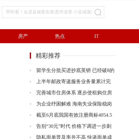
即时看！走进县城看发展|贵州龙里:小县城激活大物流
房产
热点
IT
精彩推荐
:小县城激活大物流的所有信息
留学生分批买进抄底英镑 已经破8的
英镑还会继续跌下去吗？
上半年邮政寄递服务业务量累计完
成142.1亿件 同比增长11.0%
完善城市住房体系 逐步使租购住房
在享受公共服务上具有同等权利
为企业纾困解难 海南失业保险稳岗
返主要体现在四个方面
截至6月底我国有效注册商标4054.5
万件 同比增长20.9%
告别“30元”时代 价格下调进一步刺
激了茶饮订单量的爆发
隐私面单普及率并不高 快递面单成