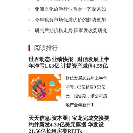
为个人信息泄露的重灾区
亚洲文化旅游行业首次一齐探索如
何让海洋成为旅游经济的未来
今年粮食市场优质优价的趋势更加
明显 大涨大跌的可能性不大
研判后期价格走势 国家发改委研究
做好生猪市场保供稳价工作
阅读排行
世界动态:业绩快报 | 财信发展上半
年净亏1.63亿 计提资产减值4.59亿
财信发展2022年上半年
净亏1 63亿销售9 53亿
元。报告期，该公司房
地产全年新开工...
58亿
天天信息:资本圈 | 宝龙完成交换要
约并新发4.33亿美元票据 华发设
21.56亿长租房类REITs