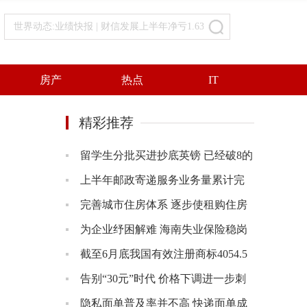
世界动态:业绩快报 | 财信发展上半年净亏1.63亿 计提资产减值4.59亿
房产
热点
IT
精彩推荐
留学生分批买进抄底英镑 已经破8的
英镑还会继续跌下去吗？
上半年邮政寄递服务业务量累计完
成142.1亿件 同比增长11.0%
完善城市住房体系 逐步使租购住房
在享受公共服务上具有同等权利
为企业纾困解难 海南失业保险稳岗
返主要体现在四个方面
截至6月底我国有效注册商标4054.5
万件 同比增长20.9%
告别“30元”时代 价格下调进一步刺
激了茶饮订单量的爆发
隐私面单普及率并不高 快递面单成