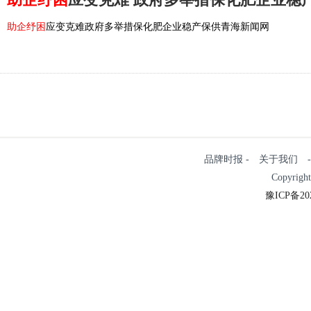
助企纾困
应变克难政府多举措保化肥企业稳产保供青海新闻网
品牌时报 - 关于我们 - 
Copyrigh
豫ICP备202