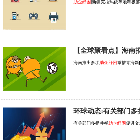
助企纾困
|新疆克拉玛依等地积极
【全球聚看点】海南
海南推出多项
助企纾困
举措青海新
环球动态:有关部门多
有关部门多措并举
助企纾困
促进文