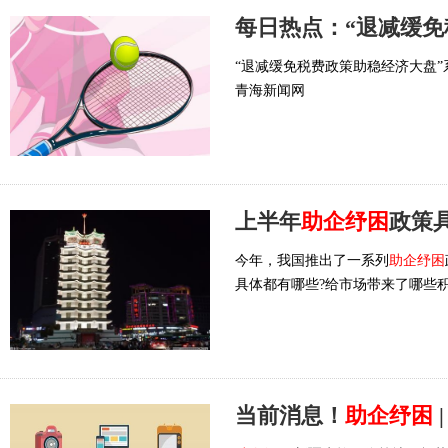
“退减缓免税费政策助稳经济大盘”
青海新闻网
上半年
助企纾困
政策具
今年，我国推出了一系列
助企纾困
具体都有哪些?给市场带来了哪些
当前消息！
助企纾困
|