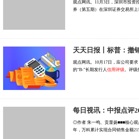
观点网讯。11月3日，深圳市投资
券（第五期）在深圳证券交易所上
天天日报丨标普：撤销
观点网讯。10月17日，应公司要
的“B-”长期发行人
信用评级
。评级
◎作者 朱一鸣、贡显扬■■■核心观
年，万科累计实现合同销售金额2152