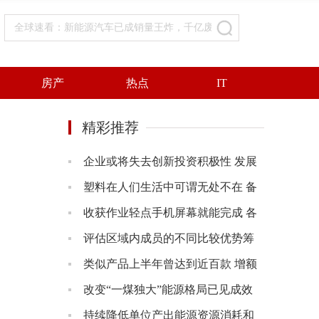
全球速看：新能源汽车已成销量王炸，千亿废旧电池市场如何处理？
房产
热点
IT
精彩推荐
企业或将失去创新投资积极性 发展
数字经济必须不断加强和完善知识
塑料在人们生活中可谓无处不在 备
产权保护
受业界关注的回收再生话题重回了
收获作业轻点手机屏幕就能完成 各
公众视野
地推广绿色高效农业模式带动农户
评估区域内成员的不同比较优势筹
增产增收
划如何利用不同的资源 RCEP创造更
类似产品上半年曾达到近百款 增额
多的机会
终身寿险正成为寿险“主力军”
改变“一煤独大”能源格局已见成效
天然气和新能源逐渐成为主力的路
持续降低单位产出能源资源消耗和