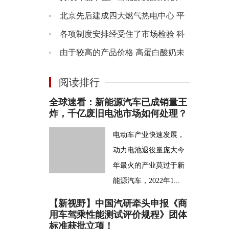
径逐渐出现
碳排放 北京推动能源资源利用从全
北京先后建成四大燃气热电中心 平
国领先逐步达到国际先进
原地区基本实现管道天然气“镇镇通”
各项制度安排经受住了市场检验 科
创板为引入做市商机制创造了良好
由于较高的产品价格 高蛋白酸奶未
的条件
来或成小众人群的心头好
阅读排行
全球速看：新能源汽车已成销量王
炸，千亿废旧电池市场如何处理？
电动车产业快速发展，
动力电池退役量庞大今
年最火的产业莫过于新
能源汽车，2022年1...
【新视野】中国汽研牵头申报《商
用车驾乘性能测试评价规程》团体
标准获批立项！