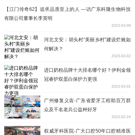
【江门传奇62】追求品质至上的人 —访广东科隆生物科技
有限公司董事长李英明
2023-03-09
河北文安：胡头村“美丽乡村”建设烂账如
何解决？
2023-03-02
进口奶粉品牌十大排名哪个好？伊利金领
冠睿护双蛋白保护力更强
2023-03-01
广州修复义齿-广东省爱牙工程助百万群
众及千名老兵公益种好牙
2023-02-24
权威牙科医院-广大口腔50年口腔精准医