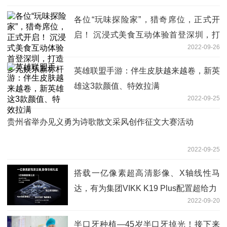
各位“玩味探险家”，猎奇席位，正式开
启！ 沉浸式美食互动体验首登深圳，打
2022-09-26
造多元娱乐新标杆
英雄联盟手游：伴生皮肤越来越卷，新英
雄这3款颜值、特效拉满
2022-09-25
贵州省举办见义勇为诗歌散文采风创作征文大赛活动
2022-09-25
搭载一亿像素超高清影像、X轴线性马
达，有为集团VIKK K19 Plus配置超给力
2022-09-20
半口牙种植—45岁半口牙掉光！接下来