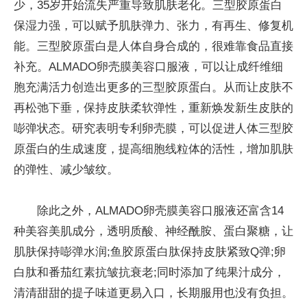
少，35岁开始流失严重导致肌肤老化。三型胶原蛋白
保湿力强，可以赋予肌肤弹力、张力，有再生、修复机
能。三型胶原蛋白是人体自身合成的，很难靠食品直接
补充。ALMADO卵壳膜美容口服液，可以让成纤维细
胞充满活力创造出更多的三型胶原蛋白。从而让皮肤不
再松弛下垂，保持皮肤柔软弹性，重新焕发新生皮肤的
嘭弹状态。研究表明专利卵壳膜，可以促进人体三型胶
原蛋白的生成速度，提高细胞线粒体的活性，增加肌肤
的弹性、减少皱纹。
除此之外，ALMADO卵壳膜美容口服液还富含14
种美容美肌成分，透明质酸、神经酰胺、蛋白聚糖，让
肌肤保持嘭弹水润;鱼胶原蛋白肽保持皮肤紧致Q弹;卵
白肽和番茄红素抗皱抗衰老;同时添加了纯果汁成分，
清清甜甜的提子味道更易入口，长期服用也没有负担。