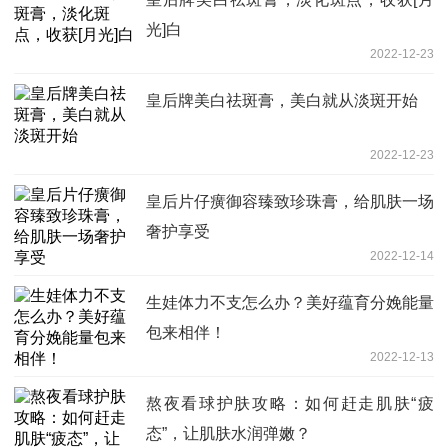
光]白
2022-12-23
皇后牌美白祛斑膏，美白就从淡斑开始
2022-12-23
皇后片仔癀御容臻致珍珠膏，给肌肤一场
奢护享受
2022-12-14
生娃体力不支怎么办？美好蕴育分娩能量
包来相伴！
2022-12-13
熬夜看球护肤攻略：如何赶走肌肤“疲
态”，让肌肤水润弹嫩？