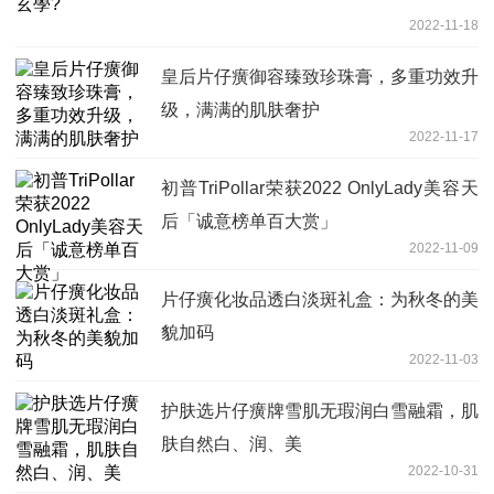
2022-11-18
皇后片仔癀御容臻致珍珠膏，多重功效升
级，满满的肌肤奢护
2022-11-17
初普TriPollar荣获2022 OnlyLady美容天
后「诚意榜单百大赏」
2022-11-09
片仔癀化妆品透白淡斑礼盒：为秋冬的美
貌加码
2022-11-03
护肤选片仔癀牌雪肌无瑕润白雪融霜，肌
肤自然白、润、美
2022-10-31