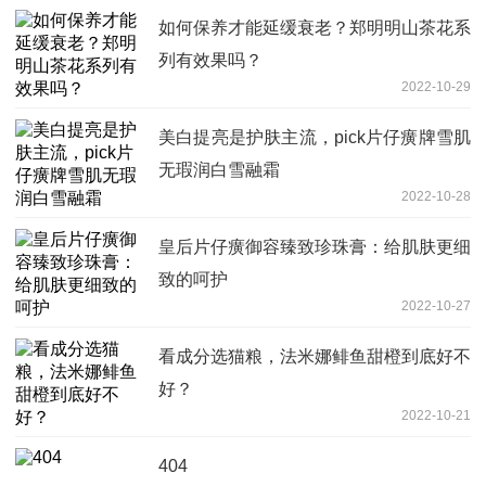
如何保养才能延缓衰老？郑明明山茶花系
列有效果吗？
2022-10-29
美白提亮是护肤主流，pick片仔癀牌雪肌
无瑕润白雪融霜
2022-10-28
皇后片仔癀御容臻致珍珠膏：给肌肤更细
致的呵护
2022-10-27
看成分选猫粮，法米娜鲱鱼甜橙到底好不
好？
2022-10-21
404